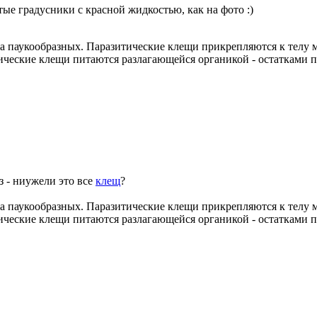
тые градусники с красной жидкостью, как на фото :)
а паукообразных. Паразитические клещи прикрепляются к телу м
тические клещи питаются разлагающейся органикой - остатками 
 - ниужели это все
клещ
?
а паукообразных. Паразитические клещи прикрепляются к телу м
тические клещи питаются разлагающейся органикой - остатками 