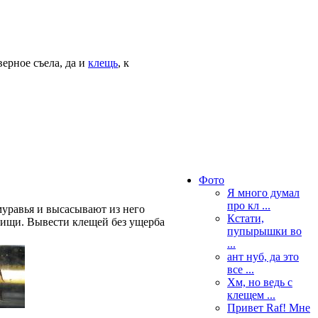
верное съела, да и
клещь
, к
Фото
Я много думал
про кл ...
уравья и высасывают из него
Кстати,
пищи. Вывести клещей без ущерба
пупырышки во
...
ант нуб, да это
все ...
Хм, но ведь с
клещем ...
Привет Raf! Мне