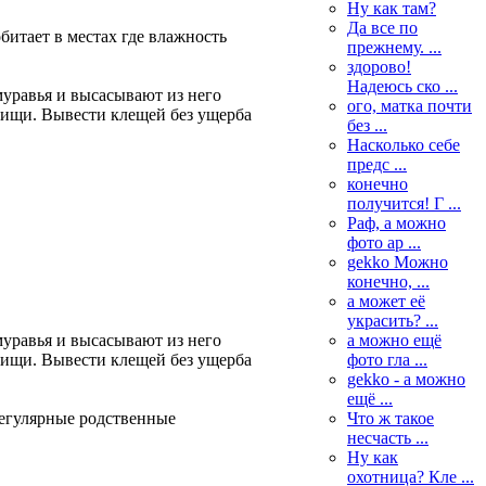
Ну как там?
Да все по
обитает в местах где влажность
прежнему. ...
здорово!
Надеюсь ско ...
уравья и высасывают из него
ого, матка почти
пищи. Вывести клещей без ущерба
без ...
Насколько себе
предс ...
конечно
получится! Г ...
Раф, а можно
фото ар ...
gekko Можно
конечно, ...
а может её
украсить? ...
а можно ещё
уравья и высасывают из него
фото гла ...
пищи. Вывести клещей без ущерба
gekko - а можно
ещё ...
Что ж такое
регулярные родственные
несчасть ...
Ну как
охотница? Кле ...