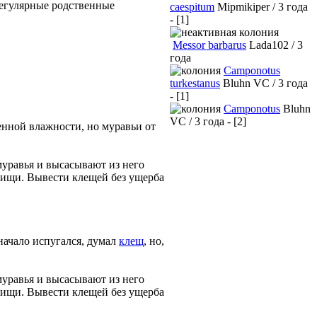
регулярные родственные
caespitum
Mipmikiper / 3 года
- [1]
Messor barbarus
Lada102 / 3
года
Camponotus
turkestanus
Bluhn VC / 3 года
- [1]
Camponotus
Bluhn
VC / 3 года - [2]
енной влажности, но муравьи от
уравья и высасывают из него
пищи. Вывести клещей без ущерба
начало испугался, думал
клещ
, но,
уравья и высасывают из него
пищи. Вывести клещей без ущерба