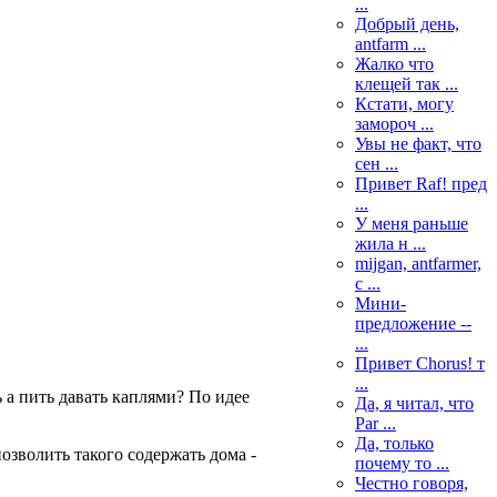
...
Добрый день,
antfarm ...
Жалко что
клещей так ...
Кстати, могу
замороч ...
Увы не факт, что
сен ...
Привет Raf! пред
...
У меня раньше
жила н ...
mijgan, antfarmer,
с ...
Мини-
предложение --
...
Привет Chorus! т
...
ь а пить давать каплями? По идее
Да, я читал, что
Par ...
Да, только
озволить такого содержать дома -
почему то ...
Честно говоря,