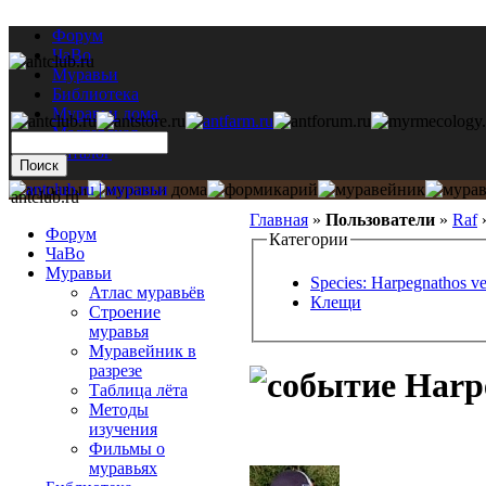
Форум
ЧаВо
Муравьи
Библиотека
Муравьи дома
Мастерская
Каталог
antclub.ru
Главная
»
Пользователи
»
Raf
Форум
Категории
ЧаВо
Муравьи
Species: Harpegnathos ve
Атлас муравьёв
Клещи
Строение
муравья
Муравейник в
разрезе
Harpe
Таблица лёта
Методы
изучения
Фильмы о
муравьях