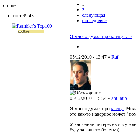
1
on-line
2
следующая ›
гостей: 43
последняя »
Я много думал про клеща. ... ›
05/12/2010 - 13:47 »
Raf
05/12/2010 - 15:54 »
ant_nub
Я много думал про
клеща
. Мож
это как-то наверное может "по
У вас очень интересный мураве
буду за вашего болеть:))