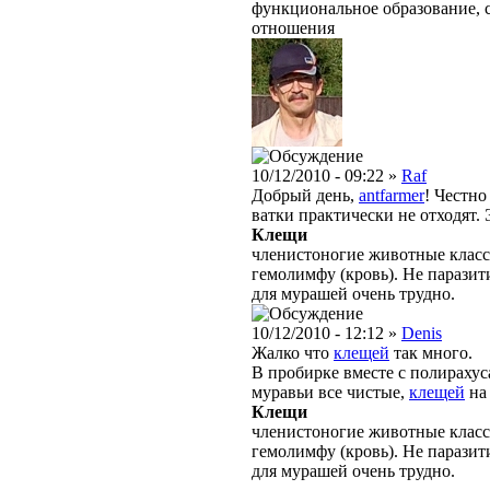
функциональное образование, 
отношения
10/12/2010 - 09:22 »
Raf
Добрый день,
antfarmer
! Честно
ватки практически не отходят. 
Клещи
членистоногие животные класс
гемолимфу (кровь). Не парази
для мурашей очень трудно.
10/12/2010 - 12:12 »
Denis
Жалко что
клещей
так много.
В пробирке вместе с полирахус
муравьи все чистые,
клещей
на 
Клещи
членистоногие животные класс
гемолимфу (кровь). Не парази
для мурашей очень трудно.