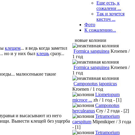
Еще есть, к
сожалени ...
Так и хочется
кисточ ...
Фото
К сожалению...
новые колонии
ены
клещем
... я ведь когда заметил
Formica sanguinea
Kroenen /
.. но и у них был
клещь
сразу...
1 год
Formica sanguinea
Kroenen /
1 год
ноеды... малюсенькие такие
Camponotus japonicus
Kroenen / 1 год
Liometopum
microce ...
zh / 1 год - [1]
Camponotus
herculeanus
Cry / 2 года - [2]
уравья и высасывают из него
Tetramorium
пищи. Вывести клещей без ущерба
caespitum
Mipmikiper / 3 года
- [1]
Tetramorium