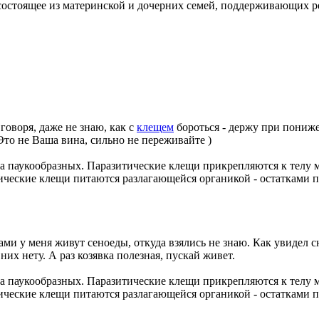
состоящее из материнской и дочерних семей, поддерживающих 
 говоря, даже не знаю, как с
клещем
бороться - держу при пониж
Это не Ваша вина, сильно не переживайте )
а паукообразных. Паразитические клещи прикрепляются к телу м
тические клещи питаются разлагающейся органикой - остатками 
ами у меня живут сеноеды, откуда взялись не знаю. Как увидел с
них нету. А раз козявка полезная, пускай живет.
а паукообразных. Паразитические клещи прикрепляются к телу м
тические клещи питаются разлагающейся органикой - остатками 