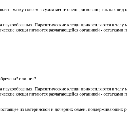
влять матку совсем в сухом месте очень рисковано, так как вид 
а паукообразных. Паразитические клещи прикрепляются к телу м
тические клещи питаются разлагающейся органикой - остатками 
бречена? или нет?
а паукообразных. Паразитические клещи прикрепляются к телу м
тические клещи питаются разлагающейся органикой - остатками 
состоящее из материнской и дочерних семей, поддерживающих 