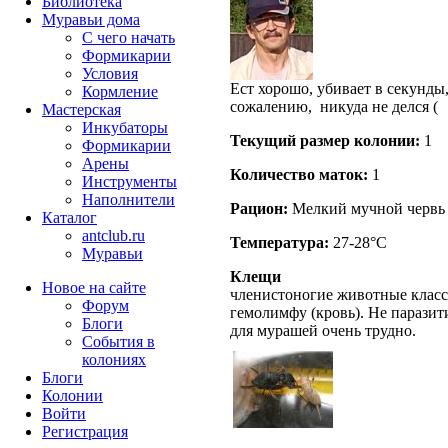
Библиотека
Муравьи дома
С чего начать
Формикарии
Условия
Ест хорошо, убивает в секунды,
Кормление
сожалению, никуда не делся (
Мастерская
Инкубаторы
Текущий размер кoлонии:
1
Формикарии
Арены
Количество маток:
1
Инструменты
Наполнители
Рацион:
Мелкий мучной червь 
Каталог
antclub.ru
Температура:
27-28°C
Муравьи
Клещи
Новое на сайте
членистоногие животные класс
Форум
гемолимфу (кровь). Не парази
Блоги
для мурашей очень трудно.
События в
колониях
Блоги
Колонии
Войти
Peгиcтpaция