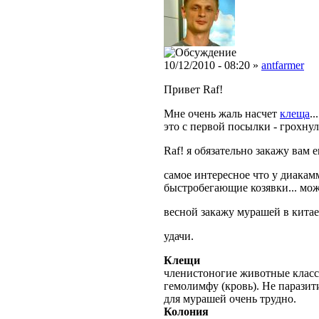
10/12/2010 - 08:20 »
antfarmer
Привет Raf!
Мне очень жаль насчет
клеща
.
это с первой посылки - грохну
Raf! я обязательно закажу вам е
самое интересное что у диака
быстробегающие козявки... може
весной закажу мурашей в китае
удачи.
Клещи
членистоногие животные класс
гемолимфу (кровь). Не парази
для мурашей очень трудно.
Колония