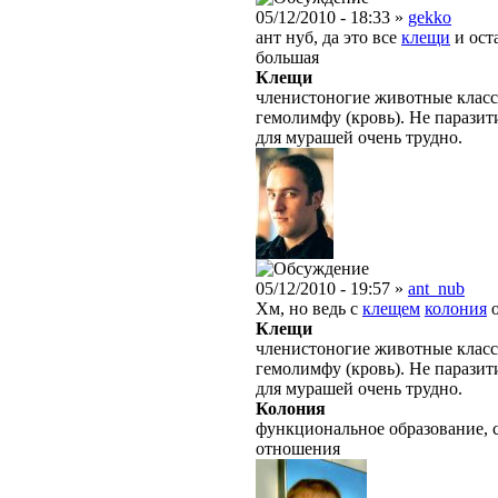
05/12/2010 - 18:33 »
gekko
ант нуб, да это все
клещи
и оста
большая
Клещи
членистоногие животные класс
гемолимфу (кровь). Не парази
для мурашей очень трудно.
05/12/2010 - 19:57 »
ant_nub
Хм, но ведь с
клещем
колония
о
Клещи
членистоногие животные класс
гемолимфу (кровь). Не парази
для мурашей очень трудно.
Колония
функциональное образование, 
отношения