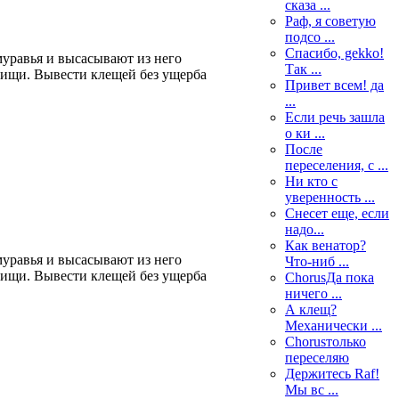
сказа ...
Раф, я советую
подсо ...
Спасибо, gekko!
уравья и высасывают из него
Так ...
пищи. Вывести клещей без ущерба
Привет всем! да
...
Если речь зашла
о ки ...
После
переселения, с ...
Ни кто с
уверенность ...
Снесет еще, если
надо...
Как венатор?
уравья и высасывают из него
Что-ниб ...
пищи. Вывести клещей без ущерба
ChorusДа пока
ничего ...
А клещ?
Механически ...
Chorusтолько
переселяю
Держитесь Raf!
Мы вс ...