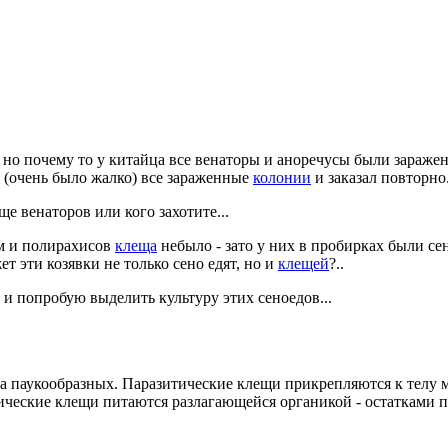
.. но почему то у китайца все венаторы и аноречусы были зараж
л (очень было жалко) все зараженные
колонии
и заказал повторно.
ще венаторов или кого захотите...
мм и полирахисов
клеща
небыло - зато у них в пробирках были се
т эти козявки не только сено едят, но и
клещей
?..
 и попробую выделить культуру этих сеноедов...
а паукообразных. Паразитические клещи прикрепляются к телу м
тические клещи питаются разлагающейся органикой - остатками 