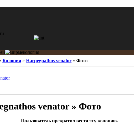
»
Колонии
»
Harpegnathos venator
»
Фото
nator
gnathos venator » Фото
Пользователь прекратил вести эту колонию.