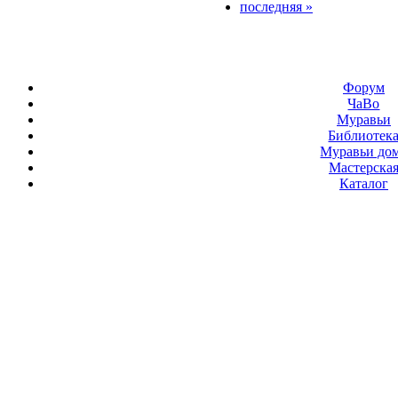
последняя »
Форум
ЧаВо
Муравьи
Библиотек
Муравьи до
Мастерска
Каталог