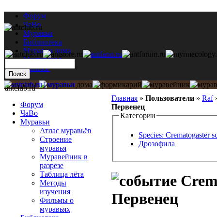
Форум
ЧаВо
Муравьи
Библиотека
Муравьи дома
Мастерская
Каталог
antclub.ru
Главная
»
Пользователи
»
Raf
Форум
Первенец
ЧаВо
Категории
Муравьи
Атлас муравьёв
Species: Crematogaster s
Строение
Дрозофила
муравья
Муравейник в
разрезе
Таблица лёта
Crema
Методы
изучения
Первенец
Фильмы о
муравьях