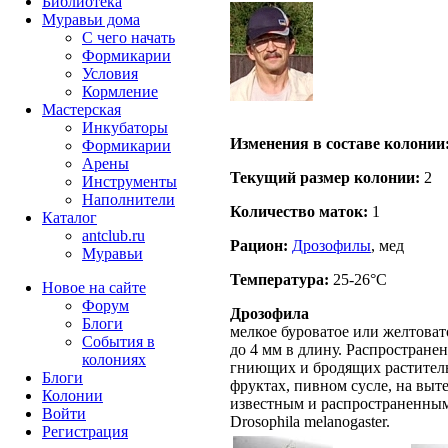
Библиотека
Муравьи дома
С чего начать
Формикарии
Условия
Кормление
Мастерская
Инкубаторы
Изменения в составе кoлонии
Формикарии
Арены
Текущий размер кoлонии:
2
Инструменты
Наполнители
Количество маток:
1
Каталог
antclub.ru
Рацион:
Дрозофилы
, мед
Муравьи
Температура:
25-26°C
Новое на сайте
Форум
Дрозофила
Блоги
мелкое буроватое или желтовато
События в
до 4 мм в длину. Распростране
колониях
гниющих и бродящих раститель
Блоги
фруктах, пивном сусле, на выт
Колонии
известным и распространенным
Войти
Drosophila melanogaster.
Peгиcтpaция