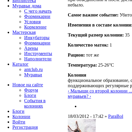
Библиотека
небыло.
Муравьи дома
С чего начать
Самое важное событие:
Убито
Формикарии
Условия
Изменения в составе кoлонии
Кормление
Мастерская
Текущий размер кoлонии:
35
Инкубаторы
Формикарии
Количество маток:
1
Арены
Инструменты
Рацион:
тот же
Наполнители
Каталог
Температура:
25-26°C
antclub.ru
Муравьи
Колония
функциональное образование, с
Новое на сайте
поддерживающих регулярные 
Форум
‹ Малыши со второй колонии ..
Блоги
муравьев? ›
События в
колониях
Блоги
18/03/2012 - 17:42 »
ParaBol
Колонии
Войти
Peгиcтpaция