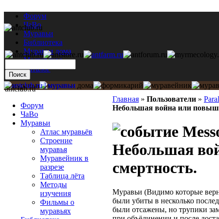
Форум
ЧаВо
Муравьи
Библиотека
Муравьи дома
Мастерская
Каталог
antclub.ru
Главная
»
Пользователи
»
Para
Форум
Небольшая война или повыше
ЧаВо
Муравьи
Messo
Атлас муравьёв
Строение
Небольшая во
муравья
Муравейник в
смертность.
разрезе
Таблица лёта
Методы
Муравьи (Видимо которые вер
изучения
были убиты в несколько послед
Фильмы о
были отсажены, но трупики зам
муравьях
при объёдинении и после дост