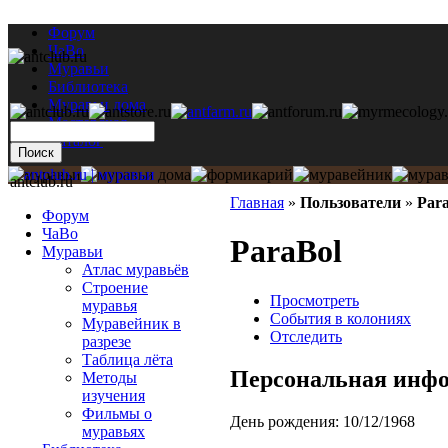
Форум
ЧаВо
Муравьи
Библиотека
Муравьи дома
Мастерская
Каталог
antclub.ru
Главная
»
Пользователи
»
Par
Форум
ЧаВо
ParaBol
Муравьи
Атлас муравьёв
Строение
Просмотреть
муравья
События в колониях
Муравейник в
Отследить
разрезе
Таблица лёта
Персональная инф
Методы
изучения
Фильмы о
День рождения:
10/12/1968
муравьях