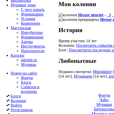
Библиотека
Мои колонии
Муравьи дома
С чего начать
Формикарии
Messor structor
-
_5
_
Условия
Messor s
Кормление
Мастерская
История
Инкубаторы
Формикарии
Время участия:
14 лет
Арены
Колонии:
Посмотреть события 
Инструменты
Блог:
Просмотреть последние з
Наполнители
Каталог
Любопытные
antclub.ru
Муравьи
Недавно смотрели:
Mipmikiper
Новое на сайте
[14 лет]
,
Муравьюн
[14 лет]
,
gri
Форум
Блоги
События в
колониях
Форум
Блоги
ЧаВо
Колонии
Муравьи
Войти
Библиотек
Peгиcтpaция
Муравьи до