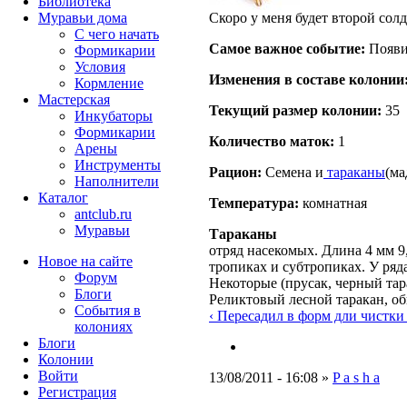
Библиотека
Скоро у меня будет второй солд
Муравьи дома
С чего начать
Самое важное событие:
Появил
Формикарии
Условия
Изменения в составе кoлонии
Кормление
Мастерская
Текущий размер кoлонии:
35
Инкубаторы
Формикарии
Количество маток:
1
Арены
Инструменты
Рацион:
Семена и
тараканы
(ма
Наполнители
Каталог
Температура:
комнатная
antclub.ru
Муравьи
Тараканы
отряд насекомых. Длина 4 мм 9
Новое на сайте
тропиках и субтропиках. У ряд
Форум
Некоторые (прусак, черный тар
Блоги
Реликтовый лесной таракан, о
События в
‹ Пересадил в форм дли чистки
колониях
Блоги
Колонии
Войти
13/08/2011 - 16:08 »
P a s h a
Peгиcтpaция