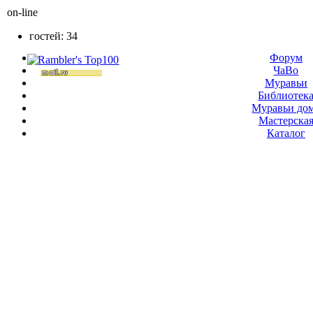
on-line
гостей: 34
Форум
ЧаВо
Муравьи
Библиотек
Муравьи до
Мастерска
Каталог