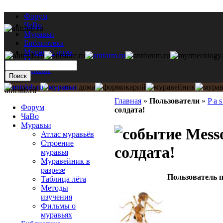
Форум
ЧаВо
Муравьи
Библиотека
Муравьи дома
Мастерская
Каталог
antclub.ru
Главная
»
Пользователи
»
P a s
Форум
солдата!
ЧаВо
Муравьи
Messo
Атлас муравьёв
Строение
солдата!
муравья
Муравейник в
разрезе
Пользователь п
Таблица лёта
Методы
изучения
Фильмы о
муравьях