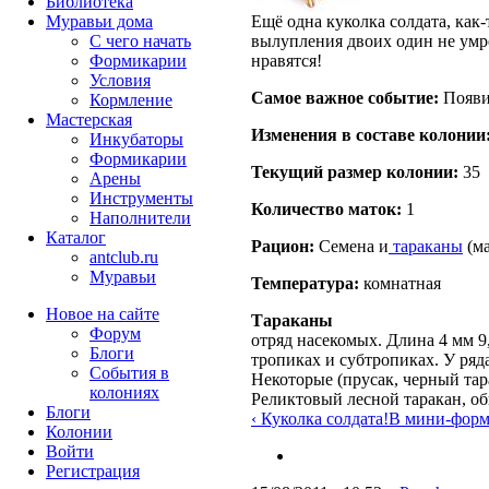
Библиотека
Ещё одна куколка солдата, как-т
Муравьи дома
вылупления двоих один не умрё
С чего начать
нравятся!
Формикарии
Условия
Самое важное событие:
Появил
Кормление
Мастерская
Изменения в составе кoлонии
Инкубаторы
Формикарии
Текущий размер кoлонии:
35
Арены
Инструменты
Количество маток:
1
Наполнители
Каталог
Рацион:
Семена и
тараканы
(ма
antclub.ru
Муравьи
Температура:
комнатная
Новое на сайте
Тараканы
Форум
отряд насекомых. Длина 4 мм 9
Блоги
тропиках и субтропиках. У ряд
События в
Некоторые (прусак, черный тар
колониях
Реликтовый лесной таракан, о
Блоги
‹ Куколка солдата!
В мини-форм
Колонии
Войти
Peгиcтpaция