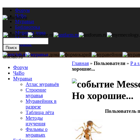
Форум
ЧаВо
Муравьи
Библиотека
Муравьи дома
Мастерская
Каталог
antclub.ru
Главная
»
Пользователи
»
P a s
Форум
хорошие...
ЧаВо
Муравьи
Messo
Атлас муравьёв
Строение
Но хорошие...
муравья
Муравейник в
разрезе
Пользователь п
Таблица лёта
Методы
изучения
Фильмы о
муравьях