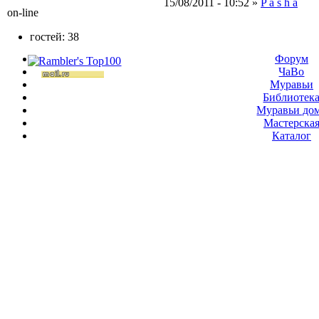
15/08/2011 - 10:52 »
P a s h a
on-line
гостей: 38
Форум
ЧаВо
Муравьи
Библиотек
Муравьи до
Мастерска
Каталог