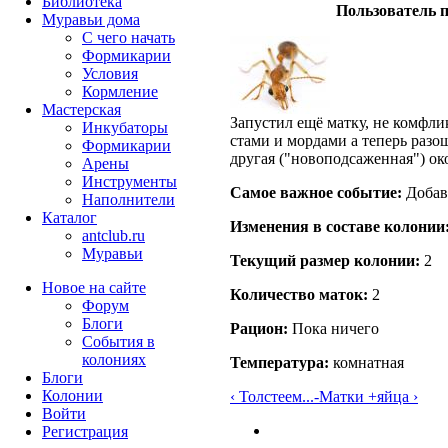
Библиотека
Пользователь п
Муравьи дома
С чего начать
Формикарии
Условия
Кормление
Мастерская
Запустил ещё матку, не комфли
Инкубаторы
стами и мордами а теперь разош
Формикарии
другая ("новоподсаженная") ок
Арены
Инструменты
Самое важное событие:
Добав
Наполнители
Каталог
Изменения в составе кoлонии
antclub.ru
Муравьи
Текущий размер кoлонии:
2
Новое на сайте
Количество маток:
2
Форум
Блоги
Рацион:
Пока ничего
События в
колониях
Температура:
комнатная
Блоги
Колонии
‹ Толстеем...
-Матки +яйца ›
Войти
Peгиcтpaция