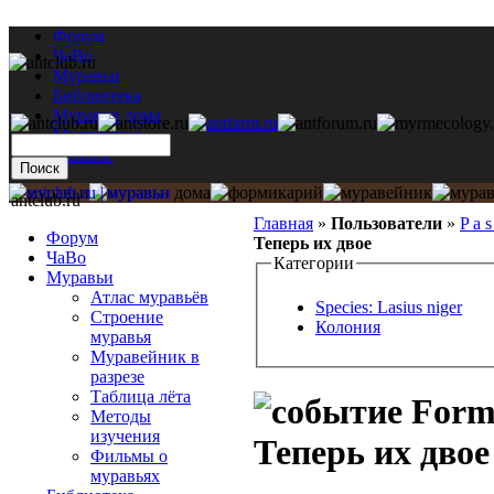
Форум
ЧаВо
Муравьи
Библиотека
Муравьи дома
Мастерская
Каталог
antclub.ru
Главная
»
Пользователи
»
P a s
Форум
Теперь их двое
ЧаВо
Категории
Муравьи
Атлас муравьёв
Species: Lasius niger
Строение
Колония
муравья
Муравейник в
разрезе
Таблица лёта
Formi
Методы
изучения
Теперь их двое
Фильмы о
муравьях