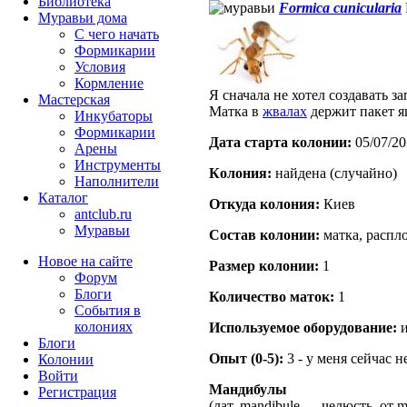
Библиотека
Formica cunicularia
Муравьи дома
С чего начать
Формикарии
Условия
Кормление
Я сначала не хотел создавать за
Мастерская
Матка в
жвалах
держит пакет я
Инкубаторы
Формикарии
Дата старта кoлонии:
05/07/20
Арены
Инструменты
Кoлония:
найдена (случайно)
Наполнители
Каталог
Откуда кoлония:
Киев
antclub.ru
Муравьи
Состав кoлонии:
матка, распл
Новое на сайте
Размер кoлонии:
1
Форум
Блоги
Количество маток:
1
События в
колониях
Используемое оборудование:
и
Блоги
Опыт (0-5):
3 - у меня сейчас 
Колонии
Войти
Мандибулы
Peгиcтpaция
(лат. mandibule — челюсть, от 