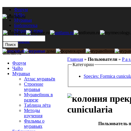
Форум
ЧаВо
Муравьи
Библиотека
Муравьи дома
Мастерская
Каталог
antclub.ru
Главная
»
Пользователи
»
P a s
Форум
Категории
ЧаВо
Муравьи
Species: Formica cunicula
Атлас муравьёв
Строение
муравья
Муравейник в
разрезе
Таблица лёта
cunicularia
Методы
изучения
Фильмы о
Пользователь п
муравьях