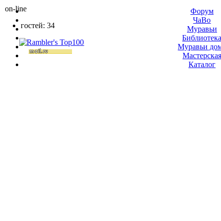
on-line
Форум
ЧаВо
гостей: 34
Муравьи
Библиотек
Муравьи до
Мастерска
Каталог