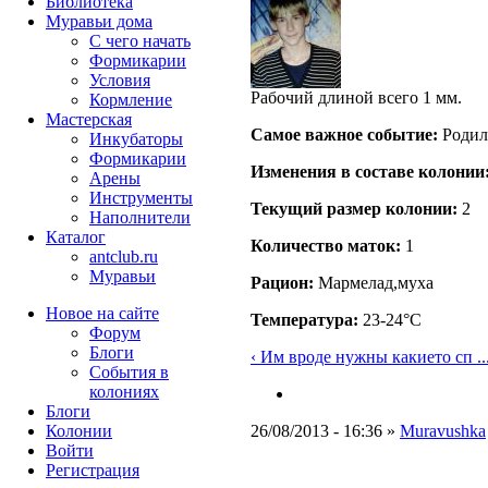
Библиотека
Муравьи дома
С чего начать
Формикарии
Условия
Рабочий длиной всего 1 мм.
Кормление
Мастерская
Самое важное событие:
Родил
Инкубаторы
Формикарии
Изменения в составе кoлонии
Арены
Инструменты
Текущий размер кoлонии:
2
Наполнители
Каталог
Количество маток:
1
antclub.ru
Муравьи
Рацион:
Мармелад,муха
Новое на сайте
Температура:
23-24°C
Форум
Блоги
‹ Им вроде нужны какието сп ..
События в
колониях
Блоги
Колонии
26/08/2013 - 16:36 »
Muravushka
Войти
Peгиcтpaция