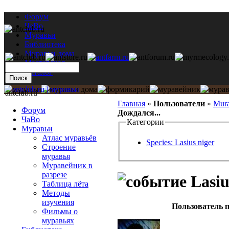
Форум
ЧаВо
Муравьи
Библиотека
Муравьи дома
Мастерская
Каталог
antclub.ru
Главная
»
Пользователи
»
Mur
Форум
Дождался...
ЧаВо
Категории
Муравьи
Атлас муравьёв
Species: Lasius niger
Строение
муравья
Муравейник в
разрезе
Lasiu
Таблица лёта
Методы
изучения
Пользователь п
Фильмы о
муравьях