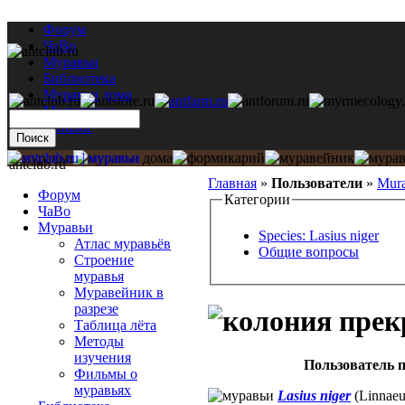
Форум
ЧаВо
Муравьи
Библиотека
Муравьи дома
Мастерская
Каталог
antclub.ru
Главная
»
Пользователи
»
Mur
Форум
Категории
ЧаВо
Муравьи
Species: Lasius niger
Атлас муравьёв
Общие вопросы
Строение
муравья
Муравейник в
разрезе
Таблица лёта
Методы
изучения
Пользователь п
Фильмы о
муравьях
Lasius niger
(Linnaeu