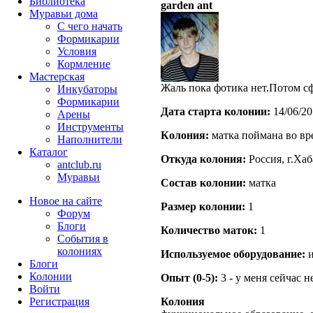
Библиотека
garden ant
Муравьи дома
С чего начать
Формикарии
Условия
Кормление
Мастерская
Жаль пока фотика нет.Потом с
Инкубаторы
Формикарии
Дата старта кoлонии:
14/06/20
Арены
Инструменты
Кoлония:
матка поймана во вр
Наполнители
Каталог
Откуда кoлония:
Россия, г.Ха
antclub.ru
Муравьи
Состав кoлонии:
матка
Новое на сайте
Размер кoлонии:
1
Форум
Блоги
Количество маток:
1
События в
колониях
Используемое оборудование:
и
Блоги
Колонии
Опыт (0-5):
3 - у меня сейчас 
Войти
Peгиcтpaция
Колония