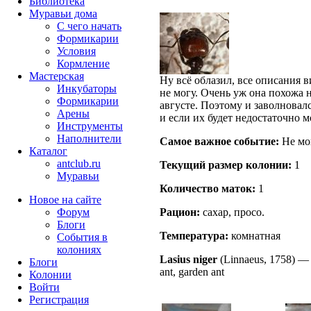
Библиотека
Муравьи дома
С чего начать
Формикарии
Условия
Кормление
Мастерская
Ну всё облазил, все описания в
Инкубаторы
не могу. Очень уж она похожа 
Формикарии
августе. Поэтому и заволновал
Арены
и если их будет недостаточно м
Инструменты
Наполнители
Самое важное событие:
Не мог
Каталог
antclub.ru
Текущий размер кoлонии:
1
Муравьи
Количество маток:
1
Новое на сайте
Форум
Рацион:
сахар, просо.
Блоги
Температура:
комнатная
События в
колониях
Lasius niger
(Linnaeus, 1758)
Блоги
ant, garden ant
Колонии
Войти
Peгиcтpaция