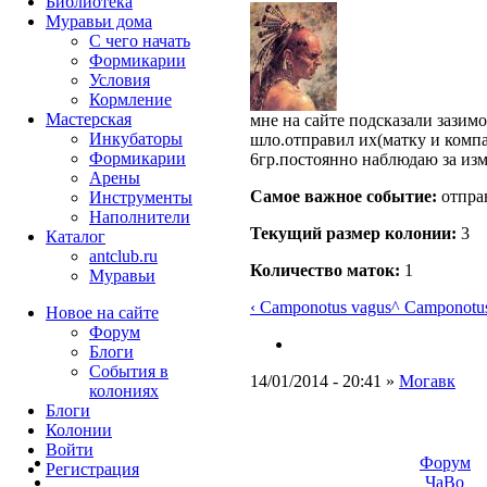
Библиотека
Муравьи дома
С чего начать
Формикарии
Условия
Кормление
Мастерская
мне на сайте подсказали зазимо
Инкубаторы
шло.отправил их(матку и комп
Формикарии
6гр.постоянно наблюдаю за из
Арены
Самое важное событие:
отпра
Инструменты
Наполнители
Текущий размер кoлонии:
3
Каталог
antclub.ru
Количество маток:
1
Муравьи
‹ Camponotus vagus
^ Camponotu
Новое на сайте
Форум
Блоги
События в
14/01/2014 - 20:41 »
Могавк
колониях
Блоги
Колонии
Войти
Форум
Peгиcтpaция
ЧаВо