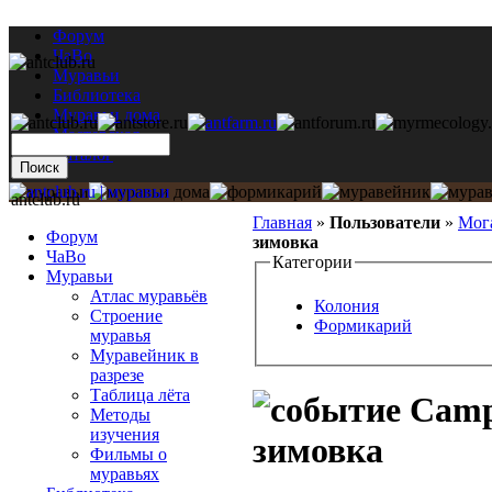
Форум
ЧаВо
Муравьи
Библиотека
Муравьи дома
Мастерская
Каталог
antclub.ru
Главная
»
Пользователи
»
Мог
Форум
зимовка
ЧаВо
Категории
Муравьи
Атлас муравьёв
Колония
Строение
Формикарий
муравья
Муравейник в
разрезе
Таблица лёта
Campo
Методы
изучения
зимовка
Фильмы о
муравьях