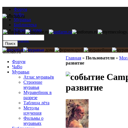
Форум
ЧаВо
Муравьи
Библиотека
Муравьи дома
Мастерская
Каталог
antclub.ru
Главная
»
Пользователи
»
Мог
Форум
развитие
ЧаВо
Муравьи
Campo
Атлас муравьёв
Строение
развитие
муравья
Муравейник в
разрезе
Таблица лёта
Методы
изучения
Фильмы о
муравьях