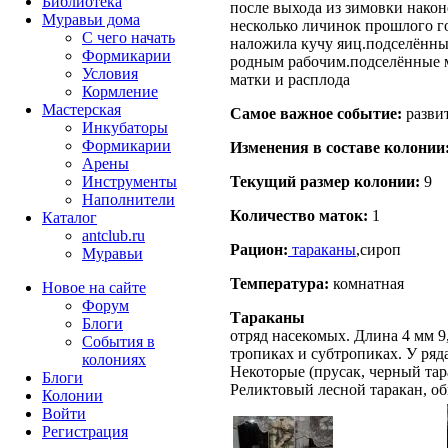
Библиотека
после выхода из зимовки након
Муравьи дома
несколько личинок прошлого го
С чего начать
наложила кучу яиц.подселённы
Формикарии
родным рабочим.подселённые 
Условия
матки и расплода
Кормление
Мастерская
Самое важное событие:
разви
Инкубаторы
Формикарии
Изменения в составе кoлонии
Арены
Текущий размер кoлонии:
9
Инструменты
Наполнители
Количество маток:
1
Каталог
antclub.ru
Рацион:
тараканы
,сироп
Муравьи
Температура:
комнатная
Новое на сайте
Форум
Тараканы
Блоги
отряд насекомых. Длина 4 мм 9
События в
тропиках и субтропиках. У ряд
колониях
Некоторые (прусак, черный тар
Блоги
Реликтовый лесной таракан, о
Колонии
Войти
Peгиcтpaция