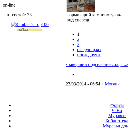
on-line
формикарий кампонотусов-
гостей: 33
вид спереди
1
2
3
следующая ›
последняя »
‹ завершил подселение солда ...
23/03/2014 - 06:54 »
Могавк
Форум
ЧаВо
Муравьи
Библиотек
Муравьи до