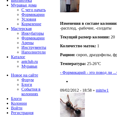
Библиотека
Муравьи дома
С чего начать
Формикарии
Условия
Изменения в составе кoлонии
Кормление
-расплод, -рабочие, -солдаты
Мастерская
Инкубаторы
Текущий размер кoлонии:
20
Формикарии
Арены
Количество маток:
1
Инструменты
Наполнители
Рацион:
сироп, драздофилы, ф
Каталог
antclub.ru
Температура:
25-26°C
Муравьи
‹ Формикарий - это повод ли ...
Новое на сайте
Форум
Блоги
События в
09/02/2012 - 18:58 »
mitriw1
колониях
Блоги
Колонии
Войти
Peгиcтpaция