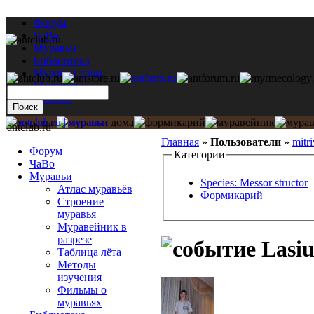
Форум
ЧаВо
Муравьи
Библиотека
Муравьи дома
Мастерская
Каталог
antclub.ru
Главная
»
Пользователи
»
mitr
Форум
Категории
ЧаВо
Муравьи
Species: Messor structor
Атлас муравьёв
Формикарий
Строение
муравья
Муравейник в
разрезе
Lasiu
Таблица лёта
Методы
изучения
Фильмы о
муравьях