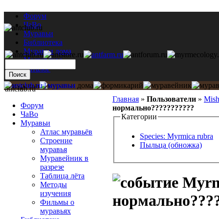
Форум
ЧаВо
Муравьи
Библиотека
Муравьи дома
Мастерская
Каталог
antclub.ru
Главная
»
Пользователи
»
Mish
Форум
нормально???????????
ЧаВо
Категории
Муравьи
Атлас муравьёв
Species: Myrmica rubra
Строение
Пыльца (обножка)
муравья
Муравейник в
разрезе
Таблица лёта
Myrmi
Методы
изучения
нормально????
Фильмы о
муравьях