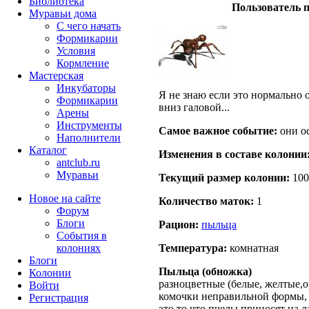
Библиотека
Пользователь п
Муравьи дома
С чего начать
Формикарии
Условия
Кормление
Мастерская
Инкубаторы
Я не знаю если это нормально 
Формикарии
вниз галовой...
Арены
Инструменты
Самое важное событие:
они о
Наполнители
Каталог
Изменения в составе кoлонии
antclub.ru
Муравьи
Текущий размер кoлонии:
100
Новое на сайте
Количество маток:
1
Форум
Блоги
Рацион:
пыльца
События в
колониях
Температура:
комнатная
Блоги
Пыльца (обножка)
Колонии
разноцветные
(белые, желтые,
Войти
комочки неправильной формы,
Peгиcтpaция
это то что пчелы приносят на л