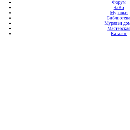
Форум
ЧаВо
Муравьи
Библиотек
Муравьи до
Мастерска
Каталог