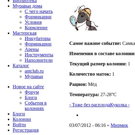
Библиотека
Муравьи дома
С чего начать
Формикарии
Условия
Кормление
Мастерская
Инкубаторы
Самое важное событие:
Самка
Формикарии
Арены
Изменения в составе кoлонии
Инструменты
Наполнители
Текущий размер кoлонии:
1
Каталог
antclub.ru
Количество маток:
1
Муравьи
Рацион:
Мёд
Новое на сайте
Форум
Температура:
27-28°C
Блоги
События в
‹ Тоже без расплода
Куколка ›
колониях
Блоги
Колонии
Войти
03/07/2012 - 06:16 »
Мирмик
Peгиcтpaция