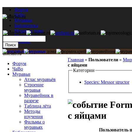
Форум
ЧаВо
Муравьи
Библиотека
Муравьи дома
Мастерская
Каталог
antclub.ru
Главная
»
Пользователи
»
Мир
Форум
с яйцами
ЧаВо
Категории
Муравьи
Атлас муравьёв
Species: Messor structor
Строение
муравья
Муравейник в
разрезе
Formi
Таблица лёта
Методы
с яйцами
изучения
Фильмы о
муравьях
Пользователь п