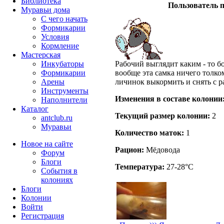
Библиотека
Пользователь п
Муравьи дома
С чего начать
Формикарии
Условия
Кормление
Мастерская
Инкубаторы
Рабочий выглядит каким - то бо
Формикарии
вообще эта самка ничего толко
Арены
личинок выкормить и снять с р
Инструменты
Изменения в составе кoлонии
Наполнители
Каталог
Текущий размер кoлонии:
2
antclub.ru
Муравьи
Количество маток:
1
Новое на сайте
Рацион:
Мёдовода
Форум
Блоги
Температура:
27-28°C
События в
колониях
Блоги
Колонии
Войти
Peгиcтpaция