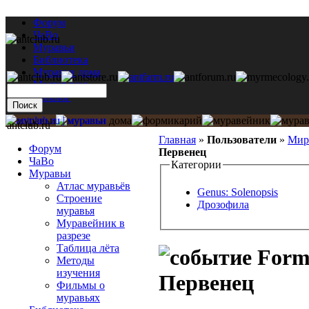
Форум
ЧаВо
Муравьи
Библиотека
Муравьи дома
Мастерская
Каталог
antclub.ru
Главная
»
Пользователи
»
Мир
Форум
Первенец
ЧаВо
Категории
Муравьи
Атлас муравьёв
Genus: Solenopsis
Строение
Дрозофила
муравья
Муравейник в
разрезе
Таблица лёта
Formi
Методы
изучения
Первенец
Фильмы о
муравьях