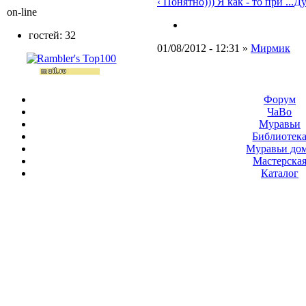
‹ Понятно))) Я как - то при ...
Ду
on-line
гостей: 32
01/08/2012 - 12:31 »
Мирмик
Форум
ЧаВо
Муравьи
Библиотек
Муравьи до
Мастерска
Каталог