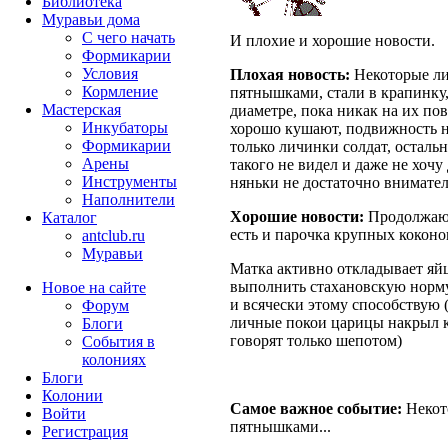
Библиотека
Муравьи дома
С чего начать
И плохие и хорошие новости.
Формикарии
Условия
Плохая новость:
Некоторые л
Кормление
пятнышками, стали в крапинку, 
Мастерская
диаметре, пока никак на их пов
Инкубаторы
хорошо кушают, подвижность н
Формикарии
только личинки солдат, остальн
Арены
такого не видел и даже не хочу 
Инструменты
няньки не достаточно внимател
Наполнители
Хорошие новости:
Продолжают
Каталог
есть и парочка крупных коконо
antclub.ru
Муравьи
Матка активно откладывает яйц
выполнить стахановскую норму
Новое на сайте
и всячески этому способствую 
Форум
личные покои царицы накрыл ка
Блоги
говорят только шепотом)
События в
колониях
Блоги
Колонии
Самое важное событие:
Некот
Войти
пятнышками...
Peгиcтpaция