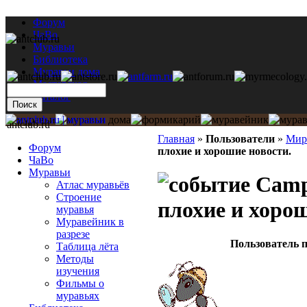
Форум
ЧаВо
Муравьи
Библиотека
Муравьи дома
Мастерская
Каталог
antclub.ru
Главная
»
Пользователи
»
Мир
Форум
плохие и хорошие новости.
ЧаВо
Муравьи
Campo
Атлас муравьёв
Строение
плохие и хорош
муравья
Муравейник в
разрезе
Пользователь п
Таблица лёта
Методы
изучения
Фильмы о
муравьях