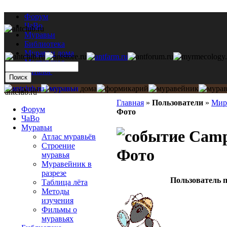
Форум
ЧаВо
Муравьи
Библиотека
Муравьи дома
Мастерская
Каталог
antclub.ru
Главная
»
Пользователи
»
Мир
Форум
Фото
ЧаВо
Муравьи
Campo
Атлас муравьёв
Строение
Фото
муравья
Муравейник в
разрезе
Пользователь п
Таблица лёта
Методы
изучения
Фильмы о
муравьях