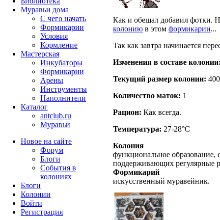
Библиотека
Муравьи дома
С чего начать
Как и обещал добавил фотки. Н
Формикарии
колонию
в этом
формикарии
...
Условия
Кормление
Так как завтра начинается пере
Мастерская
Изменения в составе кoлонии
Инкубаторы
Формикарии
Текущий размер кoлонии:
400
Арены
Инструменты
Количество маток:
1
Наполнители
Каталог
Рацион:
Как всегда.
antclub.ru
Муравьи
Температура:
27-28°C
Новое на сайте
Колония
Форум
функциональное образование, с
Блоги
поддерживающих регулярные 
События в
Формикарий
колониях
искусственный муравейник.
Блоги
Колонии
Войти
Peгиcтpaция