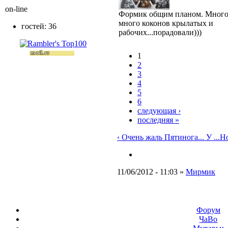
on-line
Формик общим планом. Много
много коконов крылатых и
гостей: 36
рабочих...порадовали)))
1
2
3
4
5
6
следующая ›
последняя »
‹ Очень жаль Пятинога... У ...
Но
11/06/2012 - 11:03 »
Мирмик
Форум
ЧаВо