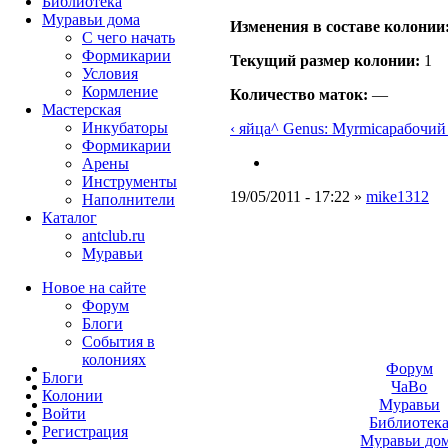
Библиотека
Муравьи дома
Изменения в составе кoлонии
С чего начать
Формикарии
Текущий размер кoлонии:
1
Условия
Кормление
Количество маток:
—
Мастерская
Инкубаторы
‹ яйца
^ Genus: Myrmica
рабочий 
Формикарии
Арены
Инструменты
19/05/2011 - 17:22 »
mike1312
Наполнители
Каталог
antclub.ru
Муравьи
Новое на сайте
Форум
Блоги
События в
колониях
Форум
Блоги
ЧаВо
Колонии
Муравьи
Войти
Библиотек
Peгиcтpaция
Муравьи до