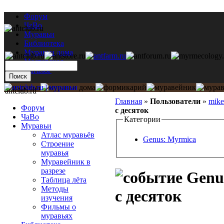
Форум
ЧаВо
Муравьи
Библиотека
Муравьи дома
Мастерская
Каталог
antclub.ru
Главная
»
Пользователи
»
mik
Форум
с десяток
ЧаВо
Категории
Муравьи
Атлас муравьёв
Genus: Myrmica
Строение
муравья
Муравейник в
разрезе
Genus
Таблица лёта
Методы
с десяток
изучения
Фильмы о
муравьях