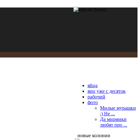
яйца
яиц уже с десяток
рабочий
фото
Милые мурашки
:) Не ...
Да мирмики
любят про ...
новые колонии