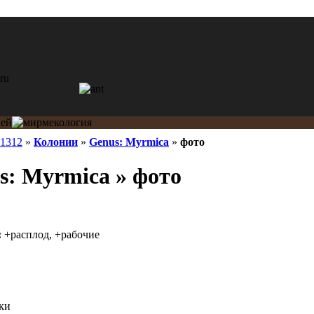
e1312
»
Колонии
»
Genus: Myrmica
»
фото
: Myrmica » фото
:
+расплод, +рабочие
оки