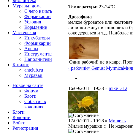
Библиотека
Муравьи дома
Температура:
23-24°C
С чего начать
Формикарии
Дрозофила
Условия
мелкое буроватое или желтоват
Кормление
личинки живут в гниющих и бр
Мастерская
соке деревьев и т.д. Наиболее
Инкубаторы
Формикарии
Арены
Инструменты
Наполнители
Один рабочий не в кадре. Прог
Каталог
‹ рабочий
^ Genus: Myrmica
Милы
antclub.ru
Муравьи
Новое на сайте
16/09/2011 - 19:33 »
mike1312
Форум
Блоги
События в
колониях
Блоги
Колонии
17/09/2011 - 19:28 »
Мишель
Войти
Милые мурашки :) Не жарковат
Peгиcтpaция