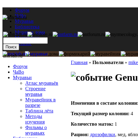
Форум
ЧаВо
Муравьи
Библиотека
Муравьи дома
Мастерская
Каталог
antclub.ru
Главная
»
Пользователи
»
mik
Форум
ЧаВо
Genus
Муравьи
Атлас муравьёв
Строение
муравья
Муравейник в
Изменения в составе кoлонии
разрезе
Таблица лёта
Текущий размер кoлонии:
4
Методы
изучения
Количество маток:
1
Фильмы о
муравьях
Рацион:
дрозофилки
, мед, ябл