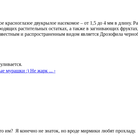
ое красноглазое двукрылое насекомое – от 1,5 до 4 мм в длину. 
одящих растительных остатках, а также в загнивающих фруктах
 известным и распространенным видом является Дрозофила чернобр
уливается.
е мурашки :) Не жарк ... ›
о им? Я конечно не знаток, но вроде мирмики любят прохладу.