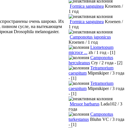
Formica sanguinea
Kroenen /
1 год
Распространены очень широко. Их
Formica sanguinea
Kroenen /
, пивном сусле, на вытекающем
1 год
юхая Drosophila melanogaster.
Camponotus japonicus
Kroenen / 1 год
Liometopum
microce ...
zh / 1 год - [1]
Camponotus
herculeanus
Cry / 2 года - [2]
Tetramorium
caespitum
Mipmikiper / 3 года
- [1]
Tetramorium
caespitum
Mipmikiper / 3 года
- [1]
Messor barbarus
Lada102 / 3
года
Camponotus
turkestanus
Bluhn VC / 3 года
- [1]