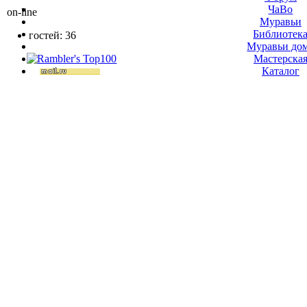
ЧаВо
on-line
Муравьи
Библиотек
гостей: 36
Муравьи до
Мастерска
Каталог