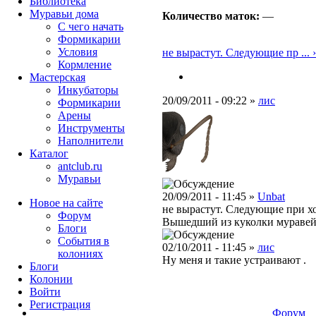
Библиотека
Муравьи дома
Количество маток:
—
С чего начать
Формикарии
Условия
не вырастут. Следующие пр ... ›
Кормление
Мастерская
Инкубаторы
20/09/2011 - 09:22 »
лис
Формикарии
Арены
Инструменты
Наполнители
Каталог
antclub.ru
Муравьи
20/09/2011 - 11:45 »
Unbat
Новое на сайте
не вырастут. Следующие при хо
Форум
Вышедший из куколки муравей У
Блоги
События в
02/10/2011 - 11:45 »
лис
колониях
Ну меня и такие устраивают .
Блоги
Колонии
Войти
Peгиcтpaция
Форум