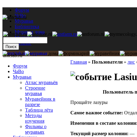
Форум
ЧаВо
Муравьи
Библиотека
Муравьи дома
Мастерская
Каталог
antclub.ru
Главная
»
Пользователи
»
лис
Форум
ЧаВо
Lasiu
Муравьи
Атлас муравьёв
Строение
Пользователь п
муравья
Муравейник в
Прощайте лазуры
разрезе
Таблица лёта
Самое важное событие:
Отдал
Методы
изучения
Изменения в составе кoлонии
Фильмы о
муравьях
Текущий размер кoлонии:
—