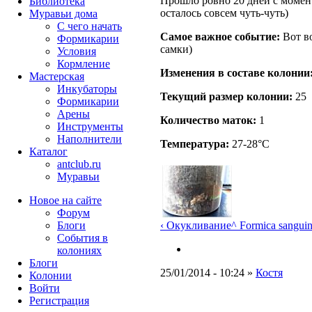
Прошло ровно 20 дней с момен
Библиотека
осталось совсем чуть-чуть)
Муравьи дома
С чего начать
Самое важное событие:
Вот в
Формикарии
самки)
Условия
Кормление
Изменения в составе кoлонии
Мастерская
Инкубаторы
Текущий размер кoлонии:
25
Формикарии
Арены
Количество маток:
1
Инструменты
Наполнители
Температура:
27-28°C
Каталог
antclub.ru
Муравьи
Новое на сайте
Форум
‹ Окукливание
^ Formica sangui
Блоги
События в
колониях
Блоги
25/01/2014 - 10:24 »
Костя
Колонии
Войти
Peгиcтpaция