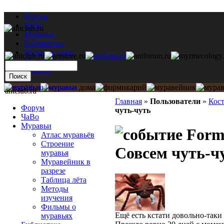
Форум
ЧаВо
Муравьи
Библиотека
Муравьи дома
Мастерская
Каталог
antclub.ru
Главная
»
Пользователи
»
Кос
Форум
чуть-чуть
ЧаВо
Муравьи
Formi
Атлас муравьёв
Строение
Совсем чуть-ч
муравья
Муравейник в
разрезе
Таблица лёта
Методы
изучения
Фильмы о
Ещё есть кстати довольно-таки 
муравьях