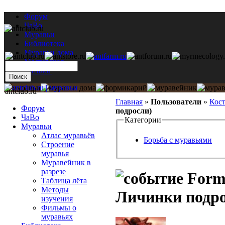
Форум
ЧаВо
Муравьи
Библиотека
Муравьи дома
Мастерская
Каталог
antclub.ru
Главная
»
Пользователи
»
Кос
Форум
подросли)
ЧаВо
Категории
Муравьи
Атлас муравьёв
Борьба с муравьями
Строение
муравья
Муравейник в
разрезе
Formi
Таблица лёта
Методы
Личинки подро
изучения
Фильмы о
муравьях