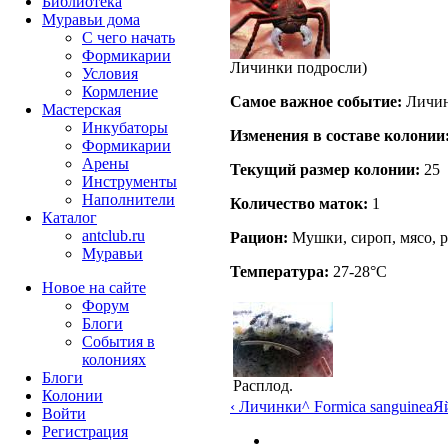
Библиотека
Муравьи дома
С чего начать
Формикарии
Личинки подросли)
Условия
Кормление
Самое важное событие:
Личин
Мастерская
Инкубаторы
Изменения в составе кoлонии
Формикарии
Арены
Текущий размер кoлонии:
25
Инструменты
Наполнители
Количество маток:
1
Каталог
antclub.ru
Рацион:
Мушки, сироп, мясо, 
Муравьи
Температура:
27-28°C
Новое на сайте
Форум
Блоги
События в
колониях
Блоги
Расплод.
Колонии
‹ Личинки
^ Formica sanguinea
Яй
Войти
Peгиcтpaция