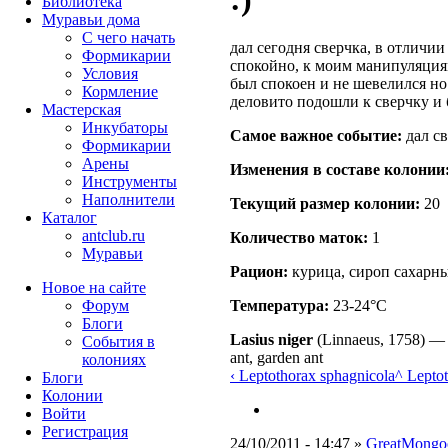
Библиотека
Муравьи дома
С чего начать
дал сегодня сверчка, в отличии
Формикарии
спокойно, к моим манипуляция
Условия
был спокоен и не шевелился но
Кормление
деловито подошли к сверчку и 
Мастерская
Инкубаторы
Самое важное событие:
дал св
Формикарии
Арены
Изменения в составе кoлонии
Инструменты
Наполнители
Текущий размер кoлонии:
20
Каталог
antclub.ru
Количество маток:
1
Муравьи
Рацион:
курица, сироп сахарны
Новое на сайте
Форум
Температура:
23-24°C
Блоги
Lasius niger
(Linnaeus, 1758)
События в
ant, garden ant
колониях
‹ Leptothorax sphagnicola
^ Lepto
Блоги
Колонии
Войти
Peгиcтpaция
24/10/2011 - 14:47 »
GreatMongo