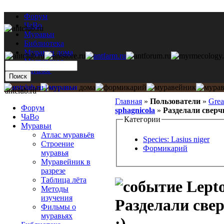
Форум
ЧаВо
Муравьи
Библиотека
Муравьи дома
Мастерская
Каталог
antclub.ru
Главная
»
Пользователи
»
Gre
Форум
sphagnicola
»
Разделали сверчк
ЧаВо
Категории
Муравьи
Атлас муравьёв
Species: Lasius niger
Строение
Формикарий
муравья
Муравейник в
разрезе
Таблица лёта
Lepto
Методы
изучения
Разделали свер
Фильмы о
муравьях
:)