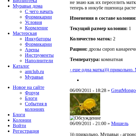
Библиотека
не знаю как их переселить мат
Муравьи дома
теперь в инкубе пшеница растет
С чего начать
Формикарии
Изменения в составе кoлонии
Условия
Кормление
Текущий размер кoлонии:
1
Мастерская
Инкубаторы
Количество маток:
2
Формикарии
Рацион:
дрозы сироп канарееч
Арены
Инструменты
Температура:
комнатная
Наполнители
Каталог
‹ еще одна матка
))) прикольно. М
antclub.ru
Муравьи
Новое на сайте
06/09/2011 - 18:28 »
GreatMongo
Форум
Блоги
События в
колониях
Блоги
Колонии
06/09/2011 - 21:00 »
Мишель
Войти
Peгиcтpaция
))) прикольно. Муравьи - агро