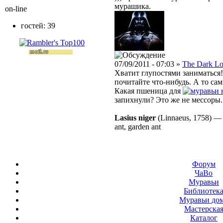
мурашика.
on-line
гостей: 39
07/09/2011 - 07:03 »
The Dark Lo
Хватит глупостями заниматься!
почитайте что-нибудь. А то сам
Какая пшеница для
запихнули? Это же не мессоры..
Lasius niger
(Linnaeus, 1758)
ant, garden ant
Форум
ЧаВо
Муравьи
Библиотек
Муравьи до
Мастерска
Каталог