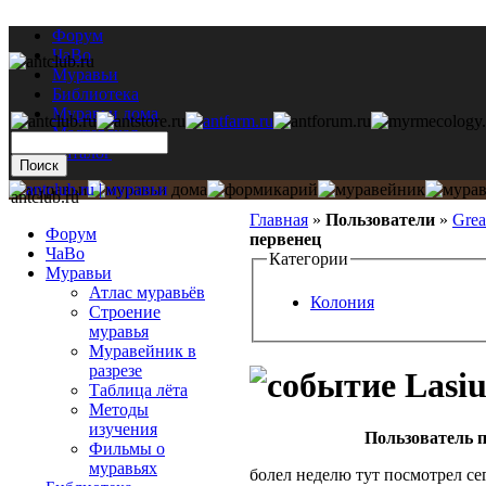
Форум
ЧаВо
Муравьи
Библиотека
Муравьи дома
Мастерская
Каталог
antclub.ru
Главная
»
Пользователи
»
Gre
Форум
первенец
ЧаВо
Категории
Муравьи
Атлас муравьёв
Колония
Строение
муравья
Муравейник в
разрезе
Lasiu
Таблица лёта
Методы
изучения
Пользователь п
Фильмы о
муравьях
болел неделю тут посмотрел се