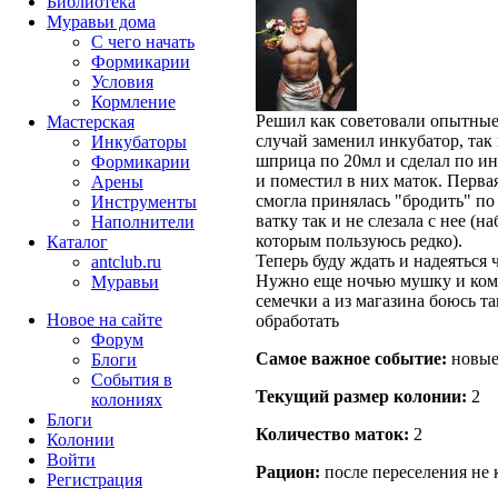
Библиотека
Муравьи дома
С чего начать
Формикарии
Условия
Кормление
Решил как советовали опытные 
Мастерская
случай заменил инкубатор, так 
Инкубаторы
шприца по 20мл и сделал по ин
Формикарии
и поместил в них маток. Первая
Арены
смогла принялась "бродить" по
Инструменты
ватку так и не слезала с нее (
Наполнители
которым пользуюсь редко).
Каталог
Теперь буду ждать и надеяться
antclub.ru
Нужно еще ночью мушку и кома
Муравьи
семечки а из магазина боюсь т
Новое на сайте
обработать
Форум
Самое важное событие:
новые 
Блоги
События в
Текущий размер кoлонии:
2
колониях
Блоги
Количество маток:
2
Колонии
Войти
Рацион:
после переселения не
Peгиcтpaция