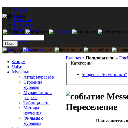
Форум
ЧаВо
Муравьи
Библиотека
Муравьи дома
Мастерская
Каталог
antclub.ru
Главная
»
Пользователи
»
Fote
Форум
Категории
ЧаВо
Муравьи
Subgenus: Serviformica*
Атлас муравьёв
Строение
муравья
Муравейник в
Messo
разрезе
Таблица лёта
Переселение
Методы
изучения
Фильмы о
Пользователь п
муравьях