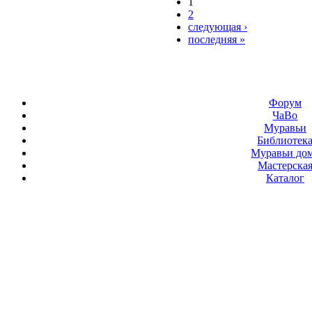
1
2
следующая ›
последняя »
Форум
ЧаВо
Муравьи
Библиотек
Муравьи до
Мастерска
Каталог