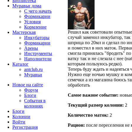
Библиотека
Муравьи дома
С чего начать
Формикарии
Условия
Кормление
Решил как советовали опытные 
Мастерская
случай заменил инкубатор, так 
Инкубаторы
шприца по 20мл и сделал по ин
Формикарии
и поместил в них маток. Первая
Арены
смогла принялась "бродить" по
Инструменты
ватку так и не слезала с нее (
Наполнители
которым пользуюсь редко).
Каталог
Теперь буду ждать и надеяться
antclub.ru
Нужно еще ночью мушку и кома
Муравьи
семечки а из магазина боюсь т
Новое на сайте
обработать
Форум
Самое важное событие:
новые 
Блоги
События в
Текущий размер кoлонии:
2
колониях
Блоги
Количество маток:
2
Колонии
Войти
Рацион:
после переселения не
Peгиcтpaция