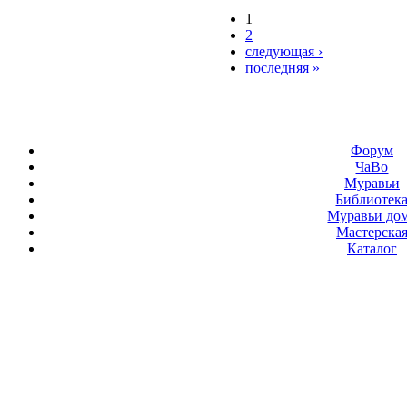
1
2
следующая ›
последняя »
Форум
ЧаВо
Муравьи
Библиотек
Муравьи до
Мастерска
Каталог