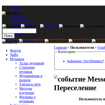
Форум
ЧаВо
Муравьи
Библиотека
Муравьи дома
Мастерская
Каталог
antclub.ru
Главная
»
Пользователи
»
Fote
Форум
Категории
ЧаВо
Муравьи
Subgenus: Serviformica*
Атлас муравьёв
Строение
муравья
Муравейник в
Messo
разрезе
Таблица лёта
Переселение
Методы
изучения
Фильмы о
Пользователь п
муравьях