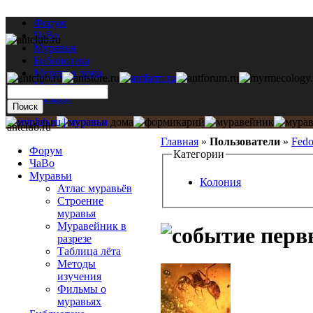
Форум
ЧаВо
Муравьи
Библиотека
Муравьи дома
Мастерская
Каталог
antclub.ru
Главная
»
Пользователи
»
Fedo
Форум
Категории
ЧаВо
Муравьи
Колония
Атлас муравьёв
Строение
муравья
Муравейник в
перв
разрезе
Таблица лёта
Методы
изучения
Фильмы о
муравьях