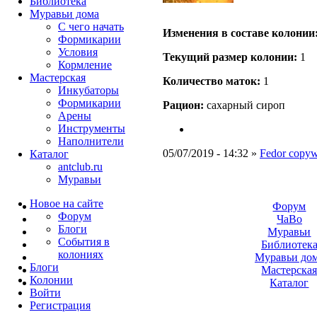
Библиотека
Муравьи дома
С чего начать
Изменения в составе кoлонии
Формикарии
Условия
Текущий размер кoлонии:
1
Кормление
Мастерская
Количество маток:
1
Инкубаторы
Формикарии
Рацион:
сахарный сироп
Арены
Инструменты
Наполнители
05/07/2019 - 14:32 »
Fedor copywr
Каталог
antclub.ru
Муравьи
Новое на сайте
Форум
Форум
ЧаВо
Блоги
Муравьи
События в
Библиотек
колониях
Муравьи до
Блоги
Мастерска
Колонии
Каталог
Войти
Peгиcтpaция