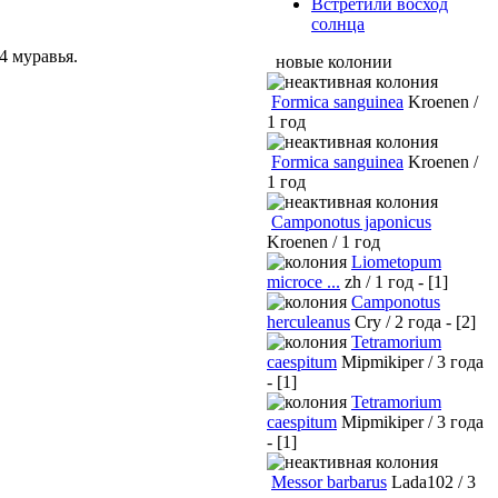
Встретили восход
солнца
4 муравья.
новые колонии
Formica sanguinea
Kroenen /
1 год
Formica sanguinea
Kroenen /
1 год
Camponotus japonicus
Kroenen / 1 год
Liometopum
microce ...
zh / 1 год - [1]
Camponotus
herculeanus
Cry / 2 года - [2]
Tetramorium
caespitum
Mipmikiper / 3 года
- [1]
Tetramorium
caespitum
Mipmikiper / 3 года
- [1]
Messor barbarus
Lada102 / 3