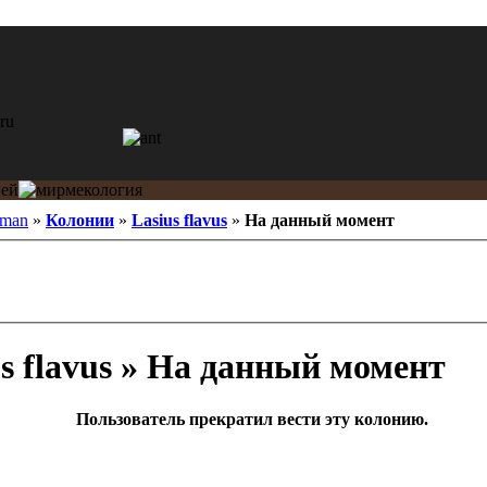
tman
»
Колонии
»
Lasius flavus
»
На данный момент
s flavus » На данный момент
Пользователь прекратил вести эту колонию.