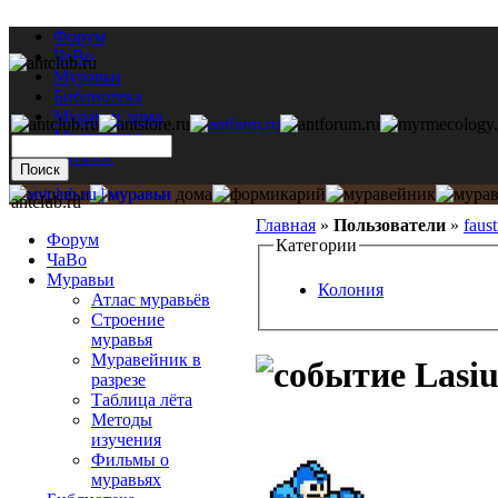
Форум
ЧаВо
Муравьи
Библиотека
Муравьи дома
Мастерская
Каталог
antclub.ru
Главная
»
Пользователи
»
faus
Форум
Категории
ЧаВо
Муравьи
Колония
Атлас муравьёв
Строение
муравья
Муравейник в
Lasiu
разрезе
Таблица лёта
Методы
изучения
Фильмы о
муравьях