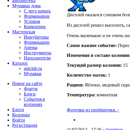
Библиотека
Муравьи дома
С чего начать
Дисплей оказался слишком боль
Формикарии
Условия
Из дисплей решил высилить, са
Кормление
Мастерская
Очень маленькие и не очень ин
Инкубаторы
Формикарии
Самое важное событие:
Пересе
Арены
Инструменты
Изменения в составе кoлонии
Наполнители
Каталог
Текущий размер кoлонии:
15
antclub.ru
Муравьи
Количество маток:
1
Новое на сайте
Рацион:
Яблоки, медовый сир
Форум
Блоги
Температура:
комнатная
События в
колониях
Блоги
Фоточки из пробирочки. ›
Колонии
Войти
Peгиcтpaция
11/07/2012 - 17:26 »
faustman