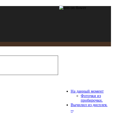
На данный момент
Фоточки из
пробирочки.
Вычилил из дисплея.
...