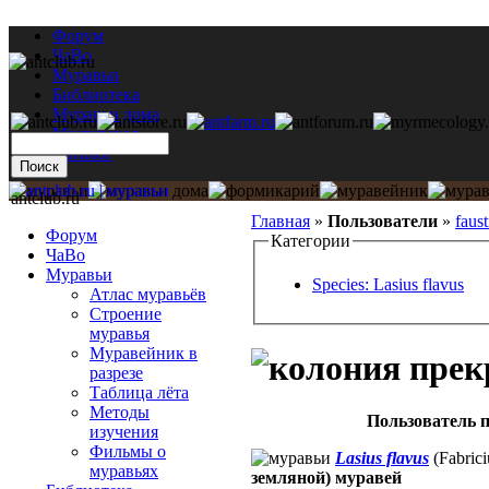
Форум
ЧаВо
Муравьи
Библиотека
Муравьи дома
Мастерская
Каталог
antclub.ru
Главная
»
Пользователи
»
faus
Форум
Категории
ЧаВо
Муравьи
Species: Lasius flavus
Атлас муравьёв
Строение
муравья
Муравейник в
разрезе
Таблица лёта
Методы
Пользователь п
изучения
Фильмы о
Lasius flavus
(Fabrici
муравьях
земляной) муравей