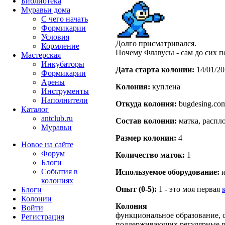
Библиотека
Муравьи дома
С чего начать
Формикарии
Условия
Долго присматривался.
Кормление
Почему Флавусы - сам до сих п
Мастерская
Инкубаторы
Дата старта кoлонии:
14/01/20
Формикарии
Арены
Кoлония:
куплена
Инструменты
Наполнители
Откуда кoлония:
bugdesing.co
Каталог
antclub.ru
Состав кoлонии:
матка, распло
Муравьи
Размер кoлонии:
4
Новое на сайте
Форум
Количество маток:
1
Блоги
События в
Используемое оборудование:
и
колониях
Опыт (0-5):
1 - это моя первая
Блоги
Колонии
Колония
Войти
функциональное образование, с
Peгиcтpaция
поддерживающих регулярные 