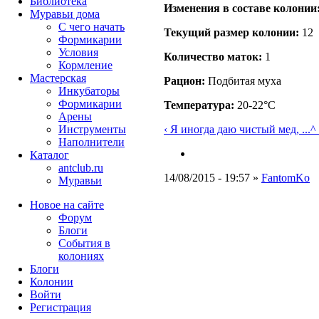
Библиотека
Изменения в составе кoлонии
Муравьи дома
С чего начать
Текущий размер кoлонии:
12
Формикарии
Условия
Количество маток:
1
Кормление
Мастерская
Рацион:
Подбитая муха
Инкубаторы
Формикарии
Температура:
20-22°C
Арены
‹ Я иногда даю чистый мед, ...
^
Инструменты
Наполнители
Каталог
antclub.ru
14/08/2015 - 19:57 »
FantomKo
Муравьи
Новое на сайте
Форум
Блоги
События в
колониях
Блоги
Колонии
Войти
Peгиcтpaция