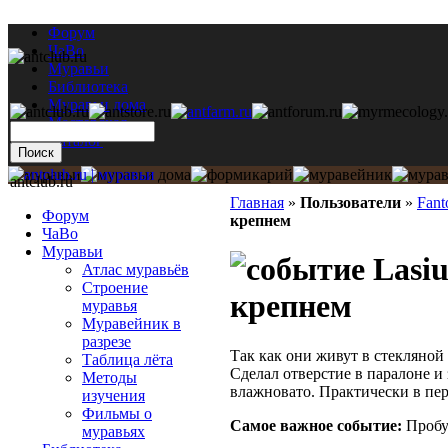
Форум
ЧаВо
Муравьи
Библиотека
Муравьи дома
Мастерская
Каталог
antclub.ru
Главная
»
Пользователи
»
Fan
Форум
крепнем
ЧаВо
Муравьи
Lasiu
Атлас муравьёв
Строение
крепнем
муравья
Муравейник в
разрезе
Так как они живут в стекляной
Таблица лёта
Сделал отверстие в паралоне и 
Методы
влажновато. Практически в пе
изучения
Фильмы о
Самое важное событие:
Пробу
муравьях