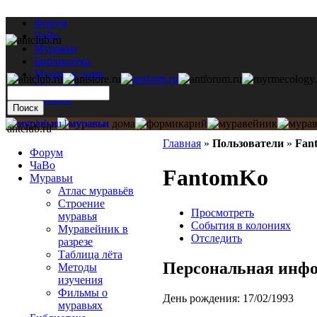
Форум
ЧаВо
Муравьи
Библиотека
Муравьи дома
Мастерская
Каталог
antclub.ru
Главная
»
Пользователи
»
Fan
Форум
ЧаВо
FantomKo
Муравьи
Атлас муравьёв
Строение
Просмотреть
муравья
События в колониях
Муравейник в
Отследить
разрезе
Таблица лёта
Персональная инф
Методы
изучения
Фильмы о
День рождения:
17/02/1993
муравьях