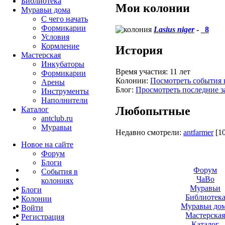
Библиотека
Мои колонии
Муравьи дома
С чего начать
Формикарии
Lasius niger
-
_8
Условия
Кормление
История
Мастерская
Инкубаторы
Время участия:
11 лет
Формикарии
Колонии:
Посмотреть события 
Арены
Блог:
Просмотреть последние з
Инструменты
Наполнители
Любопытные
Каталог
antclub.ru
Муравьи
Недавно смотрели:
antfarmer
[1
Новое на сайте
Форум
Блоги
Форум
События в
ЧаВо
колониях
Муравьи
Блоги
Библиотек
Колонии
Муравьи до
Войти
Мастерска
Peгиcтpaция
Каталог