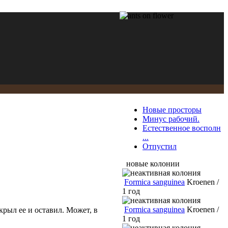
Новые просторы
Минус рабочий.
Естественное восполн
...
Отпустил
новые колонии
Formica sanguinea
Kroenen /
1 год
Formica sanguinea
Kroenen /
ткрыл ее и оставил. Может, в
1 год