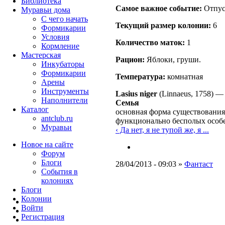
Библиотека
Самое важное событие:
Отпу
Муравьи дома
С чего начать
Текущий размер кoлонии:
6
Формикарии
Условия
Количество маток:
1
Кормление
Мастерская
Рацион:
Яблоки, груши.
Инкубаторы
Формикарии
Температура:
комнатная
Арены
Инструменты
Lasius niger
(Linnaeus, 1758)
Наполнители
Семья
Каталог
основная форма существования
antclub.ru
функционально бесполых особе
Муравьи
‹ Да нет, я не тупой же, я ...
Новое на сайте
Форум
Блоги
28/04/2013 - 09:03 »
Фантаст
События в
колониях
Блоги
Колонии
Войти
Peгиcтpaция