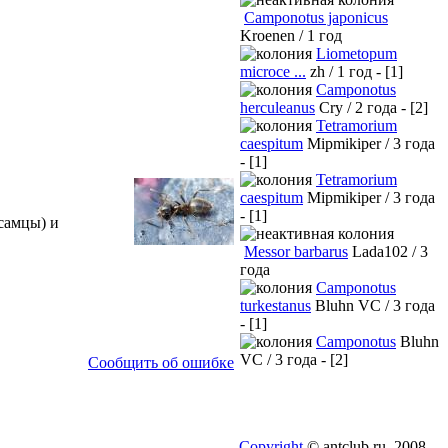
Camponotus japonicus
Kroenen / 1 год
Liometopum
microce ...
zh / 1 год - [1]
Camponotus
herculeanus
Cry / 2 года - [2]
Tetramorium
caespitum
Mipmikiper / 3 года
- [1]
Tetramorium
caespitum
Mipmikiper / 3 года
- [1]
самцы) и
Messor barbarus
Lada102 / 3
года
Camponotus
turkestanus
Bluhn VC / 3 года
- [1]
Camponotus
Bluhn
VC / 3 года - [2]
Сообщить об ошибке
Copyright
© antclub.ru, 2008-