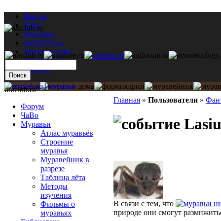
Форум
ЧаВо
Муравьи
Библиотека
Муравьи дома
Мастерская
Каталог
antclub.ru
Главная
»
Пользователи
»
Фан
Форум
ЧаВо
Lasiu
Муравьи
Атлас муравьёв
Строение
муравья
Муравейник в
разрезе
Таблица лёта
Методы
изучения
В связи с тем, что
н
Фильмы о
природе они смогут размнжить
муравьях