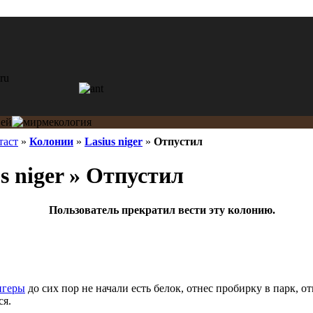
таст
»
Колонии
»
Lasius niger
»
Отпустил
s niger » Отпустил
Пользователь прекратил вести эту колонию.
игеры
до сих пор не начали есть белок, отнес пробирку в парк, о
ся.