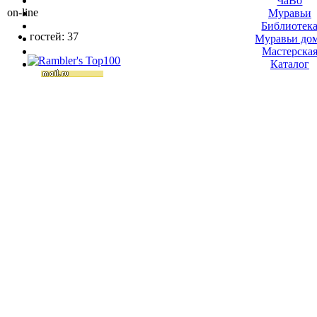
ЧаВо
on-line
Муравьи
Библиотек
гостей: 37
Муравьи до
Мастерска
Каталог