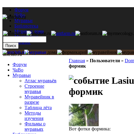
Форум
ЧаВо
Муравьи
Библиотека
Муравьи дома
Мастерская
Каталог
antclub.ru
Главная
»
Пользователи
»
Dom
Форум
формик
ЧаВо
Муравьи
Lasiu
Атлас муравьёв
Строение
формик
муравья
Муравейник в
разрезе
Таблица лёта
Методы
изучения
Фильмы о
Вот фотки формика:
муравьях