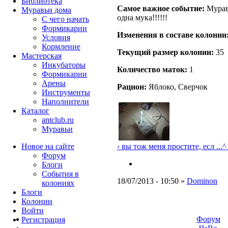
Библиотека
Самое важное событие:
Муравь
Муравьи дома
одна мука!!!!!!
С чего начать
Формикарии
Изменения в составе кoлонии
Условия
Кормление
Текущий размер кoлонии:
35
Мастерская
Инкубаторы
Количество маток:
1
Формикарии
Арены
Рацион:
Яблоко, Сверчок
Инструменты
Наполнители
Каталог
antclub.ru
Муравьи
‹ вы тож меня простите, есл ...
^
Новое на сайте
Форум
Блоги
События в
18/07/2013 - 10:50 »
Dominon
колониях
Блоги
Колонии
Войти
Форум
Peгиcтpaция