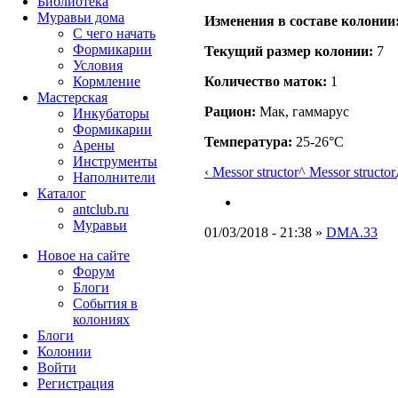
Библиотека
Муравьи дома
Изменения в составе кoлонии
С чего начать
Формикарии
Текущий размер кoлонии:
7
Условия
Кормление
Количество маток:
1
Мастерская
Рацион:
Мак, гаммарус
Инкубаторы
Формикарии
Температура:
25-26°C
Арены
Инструменты
‹ Messor structor
^ Messor structor
Наполнители
Каталог
antclub.ru
Муравьи
01/03/2018 - 21:38 »
DMA.33
Новое на сайте
Форум
Блоги
События в
колониях
Блоги
Колонии
Войти
Peгиcтpaция