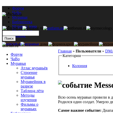
Форум
ЧаВо
Муравьи
Библиотека
Муравьи дома
Мастерская
Каталог
antclub.ru
Главная
»
Пользователи
»
DMA
Форум
Категории
ЧаВо
Муравьи
Колония
Атлас муравьёв
Строение
муравья
Муравейник в
Messo
разрезе
Таблица лёта
Методы
Всю осень муравьи провели в д
изучения
Родился один солдат. Умерло д
Фильмы о
муравьях
Самое важное событие:
Диапа