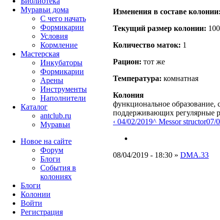
Библиотека
Муравьи дома
Изменения в составе кoлонии
С чего начать
Формикарии
Текущий размер кoлонии:
100
Условия
Кормление
Количество маток:
1
Мастерская
Рацион:
тот же
Инкубаторы
Формикарии
Температура:
комнатная
Арены
Инструменты
Колония
Наполнители
функциональное образование, с
Каталог
поддерживающих регулярные 
antclub.ru
‹ 04/02/2019
^ Messor structor
07/0
Муравьи
Новое на сайте
Форум
08/04/2019 - 18:30 »
DMA.33
Блоги
События в
колониях
Блоги
Колонии
Войти
Peгиcтpaция