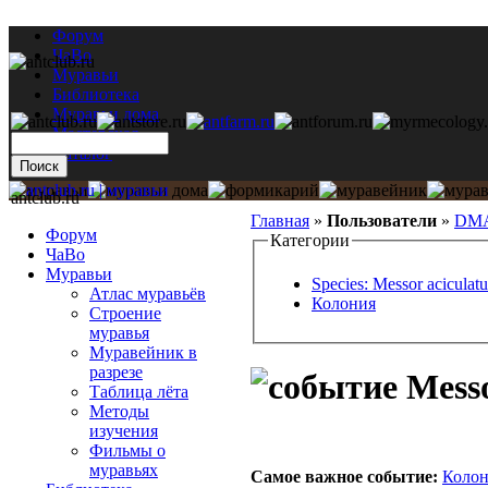
Форум
ЧаВо
Муравьи
Библиотека
Муравьи дома
Мастерская
Каталог
antclub.ru
Главная
»
Пользователи
»
DMA
Форум
Категории
ЧаВо
Муравьи
Species: Messor aciculatu
Атлас муравьёв
Колония
Строение
муравья
Муравейник в
разрезе
Messo
Таблица лёта
Методы
изучения
Фильмы о
муравьях
Самое важное событие:
Коло