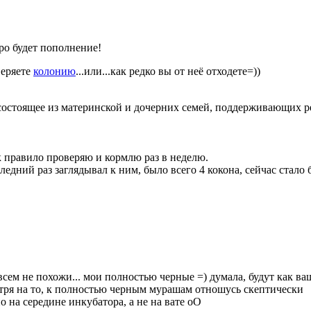
ро будет пополнение!
веряете
колонию
...или...как редко вы от неё отходете=))
состоящее из материнской и дочерних семей, поддерживающих 
ак правило проверяю и кормлю раз в неделю.
едний раз заглядывал к ним, было всего 4 кокона, сейчас стало 
всем не похожи... мои полностью черные =) думала, будут как ва
отря на то, к полностью черным мурашам отношусь скептически
 на середине инкубатора, а не на вате оО