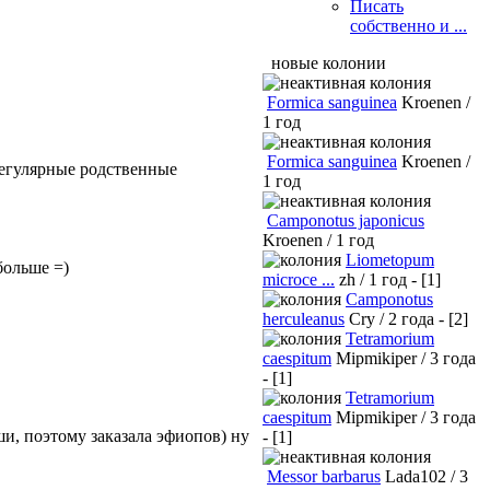
Писать
собственно и ...
новые колонии
Formica sanguinea
Kroenen /
1 год
Formica sanguinea
Kroenen /
регулярные родственные
1 год
Camponotus japonicus
Kroenen / 1 год
Liometopum
больше =)
microce ...
zh / 1 год - [1]
Camponotus
herculeanus
Cry / 2 года - [2]
Tetramorium
caespitum
Mipmikiper / 3 года
- [1]
Tetramorium
caespitum
Mipmikiper / 3 года
ши, поэтому заказала эфиопов) ну
- [1]
Messor barbarus
Lada102 / 3