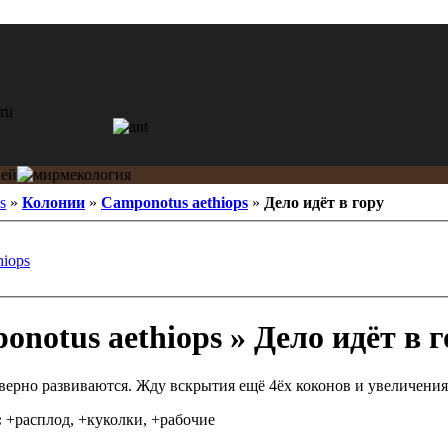
s
»
Колонии
»
Camponotus aethiops
»
Дело идёт в гору
hiops
notus aethiops » Дело идёт в г
верно развиваются. Жду вскрытия ещё 4ёх коконов и увеличения
:
+расплод, +куколки, +рабочие