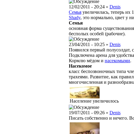
12/02/2011 - 20:24 »
Denis
Семья
увеличилась, теперь их 1
Shady
, это нормально, цвет у н
Семья
основная форма существования
бесполых особей (рабочие).
23/04/2011 - 10:25 »
Denis
Появился первый полусолдат, с
Подключена арена для удобства
Кормлю мёдом и
насекомыми
.
Насекомое
класс беспозвоночных типа чле
трахеями. Развитие, как правил
многочисленная и разнообразн
Население увеличилось
19/07/2011 - 09:26 »
Denis
Писать собственно и нечего. Вс