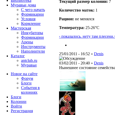
Библиотека
Текущий размер кoлонии:
7
Муравьи дома
С чего начать
Количество маток:
1
Формикарии
Условия
Рацион:
не менялся
Кормление
Температура:
25-26°C
Мастерская
Инкубаторы
‹ показалось. нету там плесени.
Формикарии
Арены
Инструменты
Наполнители
25/01/2011 - 16:52 »
Denis
Каталог
antclub.ru
03/02/2011 - 20:40 »
Denis
Муравьи
Нынешнее состояние семейства
Новое на сайте
Форум
Блоги
События в
колониях
Блоги
Колонии
Войти
Peгиcтpaция