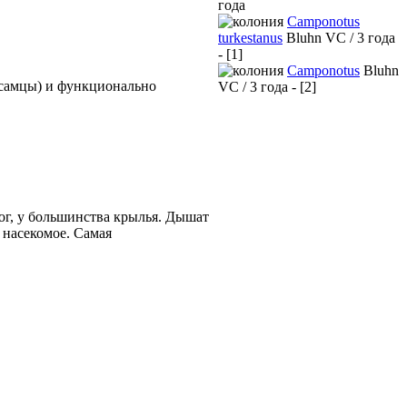
года
Camponotus
turkestanus
Bluhn VC / 3 года
- [1]
Camponotus
Bluhn
 самцы) и функционально
VC / 3 года - [2]
ног, у большинства крылья. Дышат
 насекомое. Самая