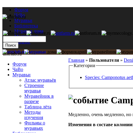
Форум
ЧаВо
Муравьи
Библиотека
Муравьи дома
Мастерская
Каталог
antclub.ru
Главная
»
Пользователи
»
Deni
Форум
Категории
ЧаВо
Муравьи
Species: Camponotus aet
Атлас муравьёв
Строение
муравья
Муравейник в
Campo
разрезе
Таблица лёта
Методы
Медленно, очень медленно, но 
изучения
Фильмы о
Изменения в составе кoлонии
муравьях