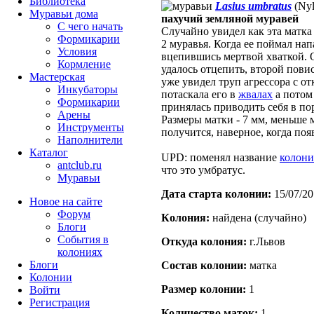
Библиотека
Lasius umbratus
(Nyl
Муравьи дома
пахучий земляной муравей
С чего начать
Случайно увидел как эта матка
Формикарии
2 муравья. Когда ее поймал на
Условия
вцепившись мертвой хваткой. 
Кормление
удалось отцепить, второй повис
Мастерская
уже увидел труп агрессора с 
Инкубаторы
потаскала его в
жвалах
а потом 
Формикарии
принялась приводить себя в пор
Арены
Размеры матки - 7 мм, меньше
Инструменты
получится, наверное, когда поя
Наполнители
Каталог
UPD: поменял название
колон
antclub.ru
что это умбратус.
Муравьи
Дата старта кoлонии:
15/07/20
Новое на сайте
Форум
Кoлония:
найдена (случайно)
Блоги
События в
Откуда кoлония:
г.Львов
колониях
Блоги
Состав кoлонии:
матка
Колонии
Размер кoлонии:
1
Войти
Peгиcтpaция
Количество маток:
1