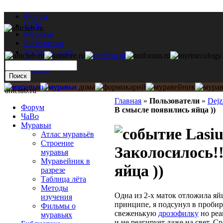
Форум
ЧаВо
Муравьи
Библиотека
Муравьи дома
Мастерская
Каталог
antclub.ru
Главная
»
Пользователи
»
Dejz
Форум
В смысле появились яйца ))
ЧаВо
Муравьи
Lasiu
Атлас муравьёв
Строение
Заколосилось!
муравья
Муравейник в
яйца ))
разрезе
Таблица лёта
Методы
Одна из 2-х маток отложила яйц
изучения
принципе, я подсунул в пробир
Фильмы о
свеженькую
дрозофилку
но реа
муравьях
и не реагирует даже на свет. Ср