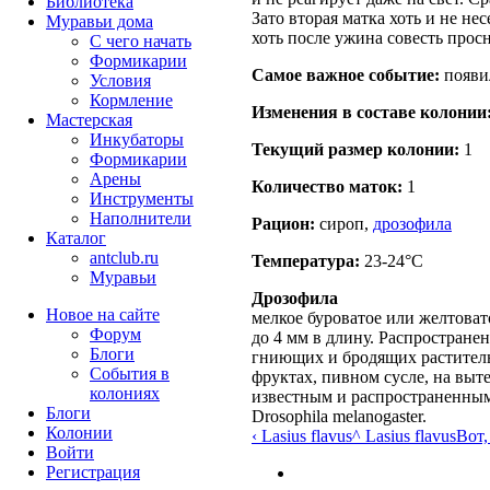
Библиотека
Зато вторая матка хоть и не несе
Муравьи дома
хоть после ужина совесть просне
С чего начать
Формикарии
Самое важное событие:
появи
Условия
Кормление
Изменения в составе кoлонии
Мастерская
Инкубаторы
Текущий размер кoлонии:
1
Формикарии
Арены
Количество маток:
1
Инструменты
Наполнители
Рацион:
сироп,
дрозофила
Каталог
antclub.ru
Температура:
23-24°C
Муравьи
Дрозофила
Новое на сайте
мелкое буроватое или желтовато
Форум
до 4 мм в длину. Распростране
Блоги
гниющих и бродящих раститель
События в
фруктах, пивном сусле, на выт
колониях
известным и распространенным
Блоги
Drosophila melanogaster.
Колонии
‹ Lasius flavus
^ Lasius flavus
Вот,
Войти
Peгиcтpaция