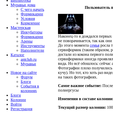
Библиотека
Муравьи дома
Пользователь п
С чего начать
Формикарии
Условия
Кормление
Мастерская
Инкубаторы
Наконец-то я дождался первых 
Формикарии
не поворачивается, так как они
Арены
До этого момента
семья
росла т
Инструменты
сервиформик (таким образом, 
Наполнители
достали из кокона первого поли
Каталог
сервиформики иногда проявлял
antclub.ru
вида. Но всё обошлось: сейчас 
Муравьи
Фотографии плохо получились 
Новое на сайте
кучу). Но тот, кто хоть раз ви
Форум
на таких фотографиях.
Блоги
Самое важное событие:
После
События в
полиергусы
колониях
Блоги
Изменения в составе кoлонии
Колонии
Войти
Текущий размер кoлонии:
100
Peгиcтpaция