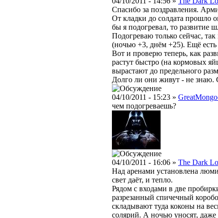
04/10/2011 - 14:56 »
The Dark Lo
Спасибо за поздравления. Арми
От кладки до солдата прошло о
бы я подогревал, то развитие ш
Подогреваю только сейчас, так
(ночью +3, днём +25). Ещё есть
Вот и проверю теперь, как раз
растут быстро (на кормовых я
вырастают до предельного разме
Долго ли они живут - не знаю.
04/10/2011 - 15:23 »
GreatMongo
чем подогреваешь?
04/10/2011 - 16:06 »
The Dark Lo
Над аренами установлена люми
свет даёт, и тепло.
Рядом с входами в две пробирк
разрезанный спичечный коробок
складывают туда коконы на ве
солярий. А ночью уносят, даже