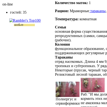
Количество маток:
1
on-line
Рацион:
Мраморные
тараканы
гостей: 35
Температура:
комнатная
Семья
основная форма существования
репродуктивных (самки, самцы
(рабочие).
Колония
функциональное образование, с
поддерживающих регулярные 
Тараканы
отряд насекомых. Длина 4 мм 9
тропиках и субтропиках. У ряд
Некоторые (прусак, черный тар
Реликтовый лесной таракан, о
Раб: "И мы дол
кормить этих н
Полиергус и
не амазонка ма
сервиформики