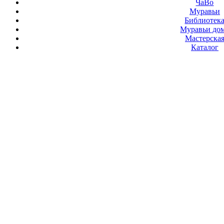
ЧаВо
Муравьи
Библиотек
Муравьи до
Мастерска
Каталог