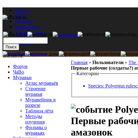
Форум
ЧаВо
Муравьи
Библиотека
Муравьи дома
Мастерская
Каталог
antclub.ru
Главная
»
Пользователи
»
The 
Форум
Первые рабочие (солдаты?) а
ЧаВо
Категории
Муравьи
Атлас муравьёв
Species: Polyergus rufes
Строение
муравья
Муравейник в
разрезе
Polye
Таблица лёта
Методы
Первые рабочи
изучения
Фильмы о
амазонок
муравьях