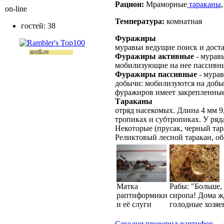
Рацион:
Мраморные
тараканы
on-line
Температура:
комнатная
гостей: 38
Фуражиры
муравьи ведущие поиск и дост
Фуражиры активные
- мурав
мобилизующие на нее пассивн
Фуражиры пассивные
- мурав
добычи: мобилизуются на доб
фуражиров имеет закрепленные
Тараканы
отряд насекомых. Длина 4 мм 9
тропиках и субтропиках. У ряд
Некоторые (прусак, черный тар
Реликтовый лесной таракан, о
Матка
Рабы: "Больше,
раптиформики
сиропа! Дома ж
и её слуги
голодные хозяе
Сегодня проверил раптифор ... 