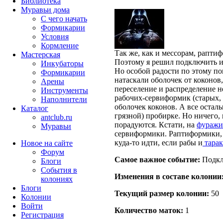
Библиотека
Муравьи дома
С чего начать
Формикарии
Условия
Кормление
Так же, как и мессорам, рапти
Мастерская
Поэтому я решил подключить и
Инкубаторы
Но особой радости по этому по
Формикарии
натаскали оболочек от коконов
Арены
переселение и распределение н
Инструменты
рабочих-сервиформик (старых,
Наполнители
оболочек коконов. А все осталь
Каталог
грязной) пробирке. Но ничего,
antclub.ru
порадуются. Кстати, на
фуражи
Муравьи
сервиформики. Раптиформики, х
куда-то идти, если рабы и
тарак
Новое на сайте
Форум
Самое важное событие:
Подкл
Блоги
События в
Изменения в составе кoлонии
колониях
Блоги
Текущий размер кoлонии:
50
Колонии
Войти
Количество маток:
1
Peгиcтpaция