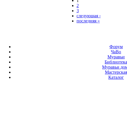
1
2
3
следующая ›
последняя »
Форум
ЧаВо
Муравьи
Библиотек
Муравьи до
Мастерска
Каталог