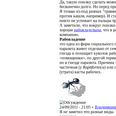
Да, такую поилку сделать можн
бесконечно долго. Но перед п
Я только из-под разных "травя
против кашля, например). И ста
никто не успевает на пальцы бр
А заметили, что вокруг поилки
хороши
рабовладельцы
, что в
компанию.
Рабовладение
это одна из форм социального 
паразита живет отдельно от сем
гнезда и похищает куколок ра
«помощники», по другой терм
но в гнезде паразита. Причина
частичная (у
Raptiformica
) или 
(утрата) касты рабочих.
24/09/2011 - 21:05 »
Владимирр
Я не заметил что разные виды. 