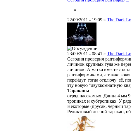
22/09/2011 - 19:09 »
The Dark Lo
23/09/2011 - 08:41 »
The Dark Lo
Сегодня проверил раптиформик
личинок крупных туда же пер
личинок. А матка вместе с ос
раптиформиками, а также кокон
перейдут, тогда отключу её, по
эту новую "двухкомнатную ква
Тараканы
отряд насекомых. Длина 4 мм 9
тропиках и субтропиках. У ряд
Некоторые (прусак, черный тар
Реликтовый лесной таракан, о