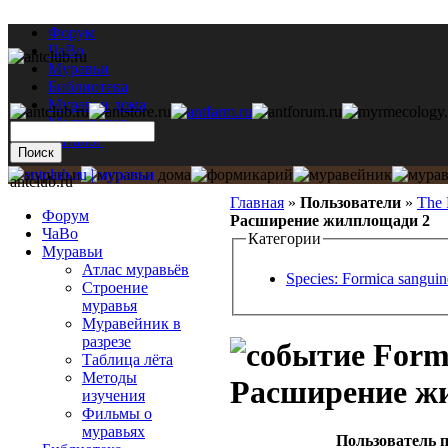
Форум
ЧаВо
Муравьи
Библиотека
Муравьи дома
Мастерская
Каталог
antclub.ru
Главная
»
Пользователи
»
The 
Форум
Расширение жилплощади 2
ЧаВо
Категории
Муравьи
Атлас муравьёв
Species: Formica sanguin
Строение
муравья
Муравейник в
разрезе
Formi
Таблица лёта
Методы
Расширение ж
изучения
Фильмы о
муравьях
Пользователь п