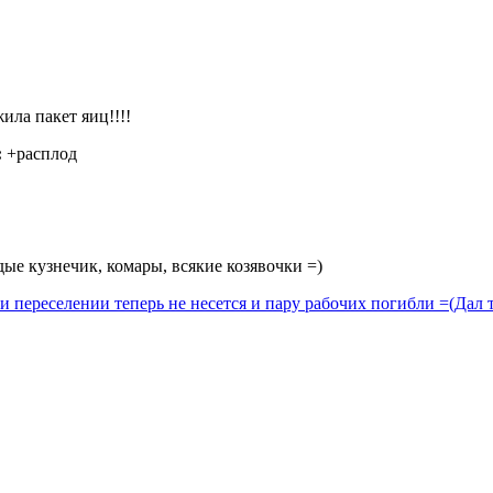
ла пакет яиц!!!!
:
+расплод
е кузнечик, комары, всякие козявочки =)
и переселении теперь не несется и пару рабочих погибли =(
Дал т