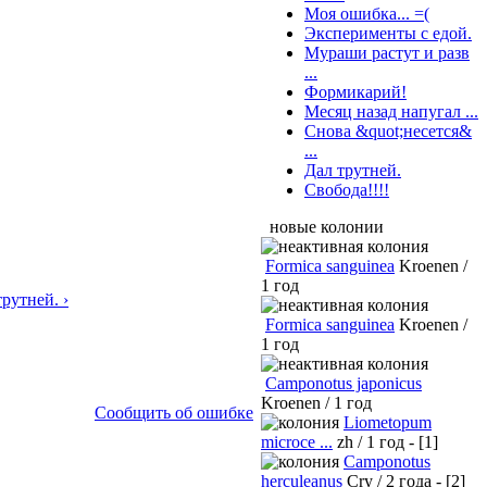
Моя ошибка... =(
Эксперименты с едой.
Мураши растут и разв
...
Формикарий!
Месяц назад напугал ...
Снова &quot;несется&
...
Дал трутней.
Свобода!!!!
новые колонии
Formica sanguinea
Kroenen /
1 год
рутней. ›
Formica sanguinea
Kroenen /
1 год
Camponotus japonicus
Kroenen / 1 год
Сообщить об ошибке
Liometopum
microce ...
zh / 1 год - [1]
Camponotus
herculeanus
Cry / 2 года - [2]