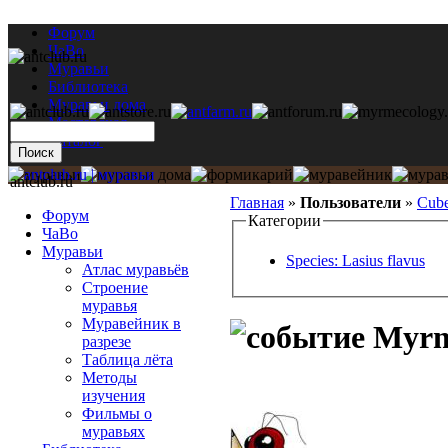
Форум
ЧаВо
Муравьи
Библиотека
Муравьи дома
Мастерская
Каталог
antclub.ru
Главная
»
Пользователи
»
Cub
Форум
Категории
ЧаВо
Муравьи
Species: Lasius flavus
Атлас муравьёв
Строение
муравья
Муравейник в
Myrmi
разрезе
Таблица лёта
Методы
изучения
Фильмы о
муравьях