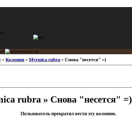
e
»
Колонии
»
Myrmica rubra
»
Снова "несется" =)
ca rubra » Снова "несется" =)
Пользователь прекратил вести эту колонию.