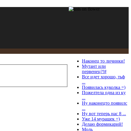
Наконец то личинки!
Мутант или
первенец?!#
Все идет хорошо, тьф
...
Появилась куколка =)
Пожелтела одна из ку
...
Ну наконецто появилс
...
Ну вот теперь нас 8 ...
Уже 14 мурашек =)
Делаю формикарий!
Моль