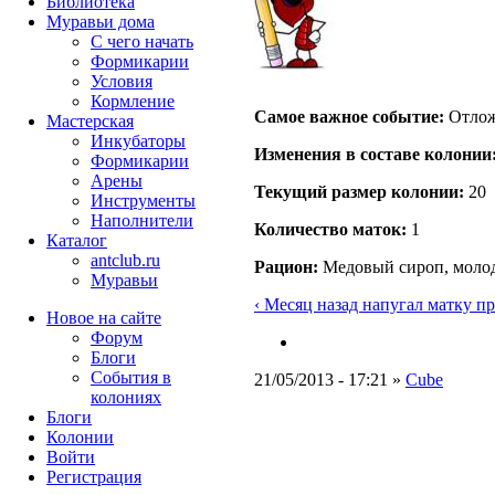
Библиотека
Муравьи дома
С чего начать
Формикарии
Условия
Кормление
Самое важное событие:
Отложи
Мастерская
Инкубаторы
Изменения в составе кoлонии
Формикарии
Арены
Текущий размер кoлонии:
20
Инструменты
Наполнители
Количество маток:
1
Каталог
antclub.ru
Рацион:
Медовый сироп, молоды
Муравьи
‹ Месяц назад напугал матку пр
Новое на сайте
Форум
Блоги
События в
21/05/2013 - 17:21 »
Cube
колониях
Блоги
Колонии
Войти
Peгиcтpaция