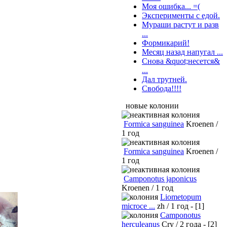
Моя ошибка... =(
Эксперименты с едой.
Мураши растут и разв
...
Формикарий!
Месяц назад напугал ...
Снова &quot;несется&
...
Дал трутней.
Свобода!!!!
новые колонии
Formica sanguinea
Kroenen /
1 год
Formica sanguinea
Kroenen /
1 год
Camponotus japonicus
Kroenen / 1 год
Liometopum
microce ...
zh / 1 год - [1]
Camponotus
herculeanus
Cry / 2 года - [2]