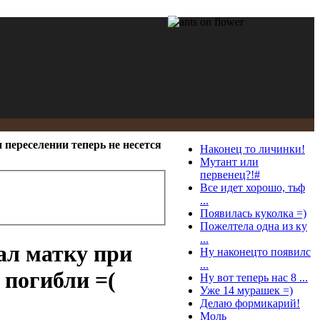
 переселении теперь не несется
Наконец то личинки!
Мутант или
первенец?!#
Все идет хорошо, тьф
...
Появилась куколка =)
Пожелтела одна из ку
...
ал матку при
Ну наконецто появилс
...
 погибли =(
Ну вот теперь нас 8 ...
Уже 14 мурашек =)
Делаю формикарий!
Моль