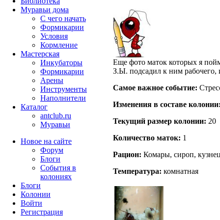
Библиотека
Муравьи дома
С чего начать
Формикарии
Условия
Кормление
Мастерская
Еще фото маток которых я пойм
Инкубаторы
З.Ы. подсадил к ним рабочего, 
Формикарии
Арены
Самое важное событие:
Стрес
Инструменты
Наполнители
Изменения в составе кoлонии
Каталог
antclub.ru
Текущий размер кoлонии:
20
Муравьи
Количество маток:
1
Новое на сайте
Форум
Рацион:
Комары, сироп, кузнец
Блоги
События в
Температура:
комнатная
колониях
Блоги
Колонии
Войти
Peгиcтpaция