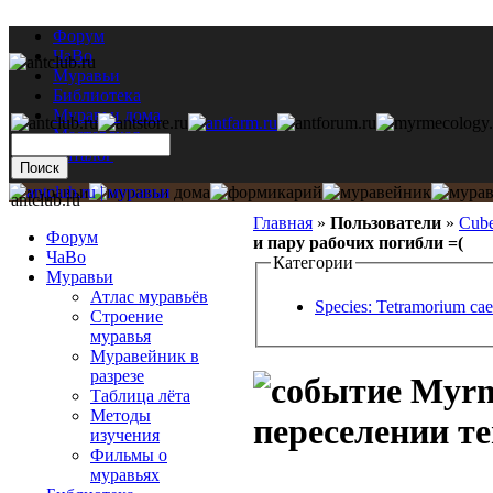
Форум
ЧаВо
Муравьи
Библиотека
Муравьи дома
Мастерская
Каталог
antclub.ru
Главная
»
Пользователи
»
Cub
Форум
и пару рабочих погибли =(
ЧаВо
Категории
Муравьи
Атлас муравьёв
Species: Tetramorium ca
Строение
муравья
Муравейник в
разрезе
Myrmi
Таблица лёта
Методы
переселении те
изучения
Фильмы о
муравьях