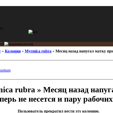
e
»
Колонии
»
Myrmica rubra
»
Месяц назад напугал матку при
espitum
ca rubra » Месяц назад напуг
перь не несется и пару рабочих
Пользователь прекратил вести эту колонию.