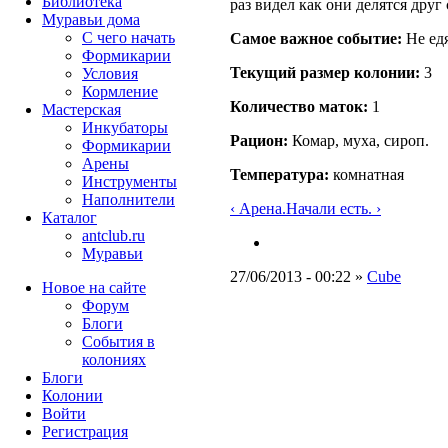
Библиотека
раз видел как они делятся друг
Муравьи дома
С чего начать
Самое важное событие:
Не едя
Формикарии
Текущий размер кoлонии:
3
Условия
Кормление
Количество маток:
1
Мастерская
Инкубаторы
Рацион:
Комар, муха, сироп.
Формикарии
Арены
Температура:
комнатная
Инструменты
Наполнители
‹ Арена.
Начали есть. ›
Каталог
antclub.ru
Муравьи
27/06/2013 - 00:22 »
Cube
Новое на сайте
Форум
Блоги
События в
колониях
Блоги
Колонии
Войти
Peгиcтpaция