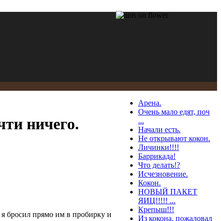
Арена.
Очень мало едят, поч
чти ничего.
...
Начали есть.
Не открывают кокон.
Личинки!!!!
Баррикада!
Что делать!?
Исчезновение.
Кокон.
НОВЫЙ ПАКЕТ
ЯИЦ!!!!! ...
Крепыш!!!
о я бросил прямо им в пробирку и
Из кокона, пожаловал