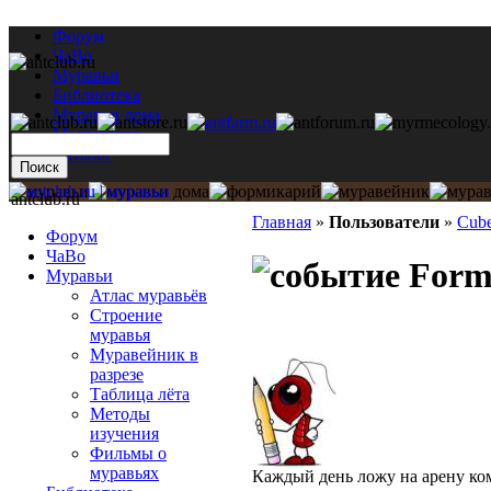
Форум
ЧаВо
Муравьи
Библиотека
Муравьи дома
Мастерская
Каталог
antclub.ru
Главная
»
Пользователи
»
Cub
Форум
ЧаВо
Formi
Муравьи
Атлас муравьёв
Строение
муравья
Муравейник в
разрезе
Таблица лёта
Методы
изучения
Фильмы о
муравьях
Каждый день ложу на арену кома