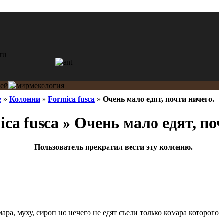
e
»
Колонии
»
Formica fusca
»
Очень мало едят, почти ничего.
ca fusca » Очень мало едят, по
Пользователь прекратил вести эту колонию.
ра, муху, сироп но нечего не едят съели только комара которог