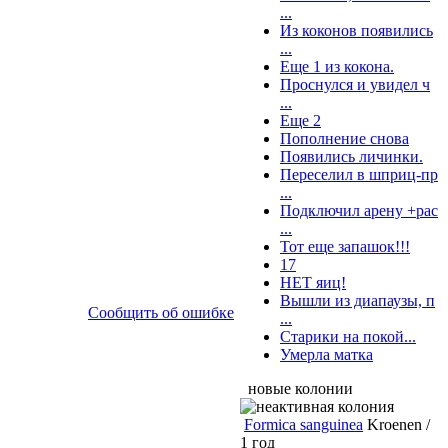
...
Из коконов появились
...
Еще 1 из кокона.
Проснулся и увидел ч
...
Еще 2
Пополнение снова
Появились личинки.
Переселил в шприц-пр
...
Подключил арену +рас
...
Тот еще запашок!!!
17
НЕТ яиц!
Вышли из диапаузы, п
Сообщить об ошибке
...
Старики на покой...
Умерла матка
новые колонии
Formica sanguinea
Kroenen /
1 год