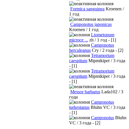
Formica sanguinea
Kroenen /
1 год
Camponotus japonicus
Kroenen / 1 год
Liometopum
microce ...
zh / 1 год - [1]
Camponotus
herculeanus
Cry / 2 года - [2]
Tetramorium
caespitum
Mipmikiper / 3 года
- [1]
Tetramorium
caespitum
Mipmikiper / 3 года
- [1]
Messor barbarus
Lada102 / 3
года
Camponotus
turkestanus
Bluhn VC / 3 года
- [1]
Camponotus
Bluhn
VC / 3 года - [2]