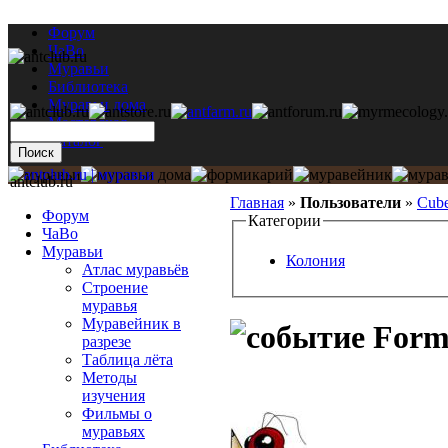
Форум
ЧаВо
Муравьи
Библиотека
Муравьи дома
Мастерская
Каталог
antclub.ru
Главная
»
Пользователи
»
Cub
Форум
Категории
ЧаВо
Муравьи
Колония
Атлас муравьёв
Строение
муравья
Муравейник в
Formi
разрезе
Таблица лёта
Методы
изучения
Фильмы о
муравьях