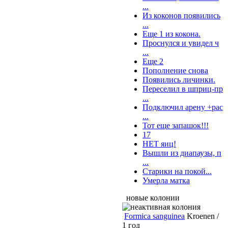
...
Из коконов появились
...
Еще 1 из кокона.
Проснулся и увидел ч
...
Еще 2
Пополнение снова
Появились личинки.
Переселил в шприц-пр
...
Подключил арену +рас
...
Тот еще запашок!!!
17
НЕТ яиц!
Вышли из диапаузы, п
...
Старики на покой...
Умерла матка
новые колонии
Formica sanguinea
Kroenen /
1 год