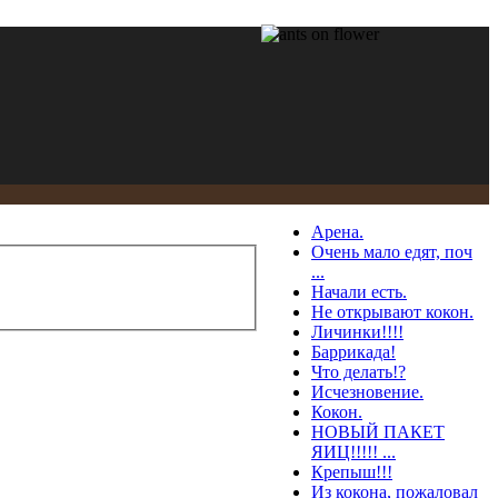
Арена.
Очень мало едят, поч
...
Начали есть.
Не открывают кокон.
Личинки!!!!
Баррикада!
Что делать!?
Исчезновение.
Кокон.
НОВЫЙ ПАКЕТ
ЯИЦ!!!!! ...
Крепыш!!!
Из кокона, пожаловал