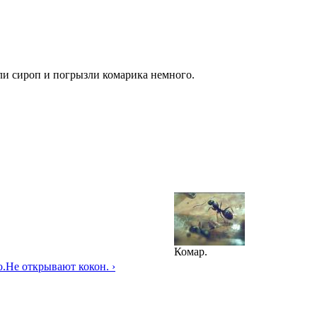
и сироп и погрызли комарика немного.
Комар.
о.
Не открывают кокон. ›