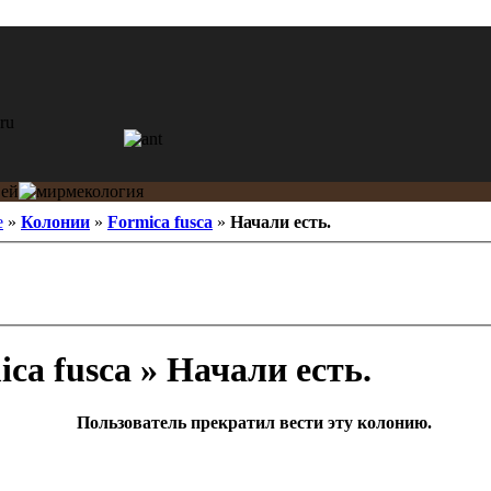
e
»
Колонии
»
Formica fusca
»
Начали есть.
ca fusca » Начали есть.
Пользователь прекратил вести эту колонию.