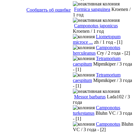
Formica sanguinea
Kroenen /
Сообщить об ошибке
1 год
Camponotus japonicus
Kroenen / 1 год
Liometopum
microce ...
zh / 1 год - [1]
Camponotus
herculeanus
Cry / 2 года - [2]
Tetramorium
caespitum
Mipmikiper / 3 года
- [1]
Tetramorium
caespitum
Mipmikiper / 3 года
- [1]
Messor barbarus
Lada102 / 3
года
Camponotus
turkestanus
Bluhn VC / 3 года
- [1]
Camponotus
Bluhn
VC / 3 года - [2]