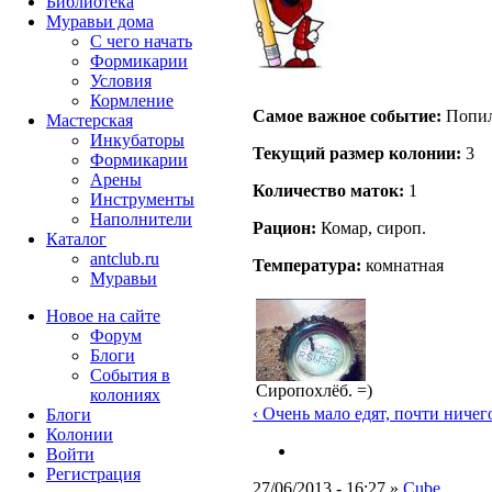
Библиотека
Муравьи дома
С чего начать
Формикарии
Условия
Кормление
Самое важное событие:
Попил
Мастерская
Инкубаторы
Текущий размер кoлонии:
3
Формикарии
Арены
Количество маток:
1
Инструменты
Наполнители
Рацион:
Комар, сироп.
Каталог
antclub.ru
Температура:
комнатная
Муравьи
Новое на сайте
Форум
Блоги
События в
Сиропохлёб. =)
колониях
‹ Очень мало едят, почти ничег
Блоги
Колонии
Войти
Peгиcтpaция
27/06/2013 - 16:27 »
Cube