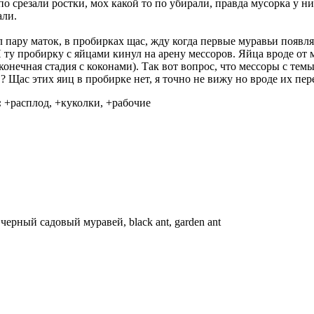
 срезали ростки, мох какой то по убирали, правда мусорка у ни
али.
 пару маток, в пробирках щас, жду когда первые муравьи появлят
 Я ту пробирку с яйцами кинул на арену мессоров. Яйца вроде от
конечная стадия с коконами). Так вот вопрос, что мессоры с тем
? Щас этих яиц в пробирке нет, я точно не вижу но вроде их пе
:
+расплод, +куколки, +рабочие
—
черный садовый муравей, black ant, garden ant