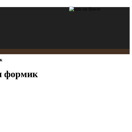
к
ли формик