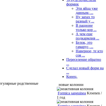
формик
Эти яйца уже
давным- ...
Ну запах то
разный у ...
В рационе
только кор ...
А чем еще
подкармлив ...
Белок, это
гамарус, ...
Наверное, те кто
сов ...
Переселение обратно
...
Сделал новый форм на
...
Конец.
регулярные родственные
новые колонии
Formica sanguinea
Kroenen /
1 год
Formica sanguinea
Kroenen /