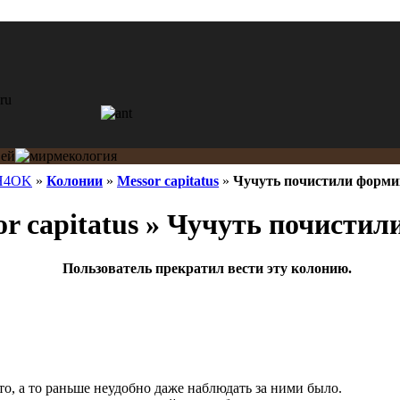
H4OK
»
Колонии
»
Messor capitatus
»
Чучуть почистили форми
r capitatus » Чучуть почисти
Пользователь прекратил вести эту колонию.
то, а то раньше неудобно даже наблюдать за ними было.