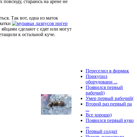
х повсюду, стараюсь на арене не
ься. Так вот, одна из маток
 матки
лазиусов нигер
ы яйцами сделают с едят или могут
ретащили к остальной куче.
Переселил в формик
Прикупил
оборудовани ...
Появился первый
рабочий)
Умер первый рабочий(
Второй раз первый ра
...
Все хорошо)
Появился первый куко
...
Первый солдат
Чучуть почистили