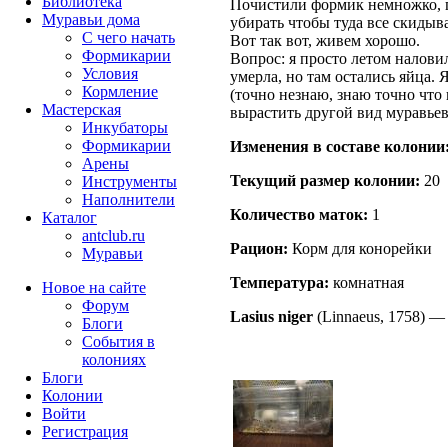
Библиотека
Почистили формик немножко, по
Муравьи дома
убирать чтобы туда все скидыв
С чего начать
Вот так вот, живем хорошо.
Формикарии
Вопрос: я просто летом наловил
Условия
умерла, но там остались яйца.
Кормление
(точно незнаю, знаю точно что 
Мастерская
вырастить другой вид муравьев
Инкубаторы
Формикарии
Изменения в составе кoлонии
Арены
Текущий размер кoлонии:
20
Инструменты
Наполнители
Количество маток:
1
Каталог
antclub.ru
Рацион:
Корм для конорейки
Муравьи
Температура:
комнатная
Новое на сайте
Форум
Lasius niger
(Linnaeus, 1758)
Блоги
События в
колониях
Блоги
Колонии
Войти
Peгиcтpaция