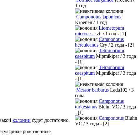
1 год
Camponotus japonicus
Kroenen / 1 год
Liometopum
microce ...
zh / 1 год - [1]
Camponotus
herculeanus
Cry / 2 года - [2]
Tetramorium
caespitum
Mipmikiper / 3 года
- [1]
Tetramorium
caespitum
Mipmikiper / 3 года
- [1]
Messor barbarus
Lada102 / 3
года
Camponotus
turkestanus
Bluhn VC / 3 года
- [1]
Camponotus
Bluhn
енькой
колонии
будет достаточно.
VC / 3 года - [2]
регулярные родственные