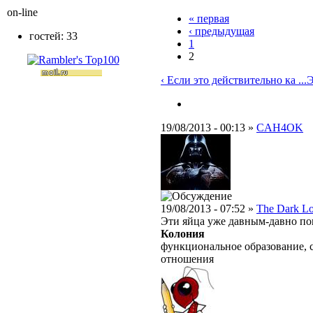
on-line
« первая
‹ предыдущая
гостей: 33
1
2
‹ Если это действительно ка ...
Э
19/08/2013 - 00:13 »
CAH4OK
19/08/2013 - 07:52 »
The Dark L
Эти яйца уже давным-давно п
Колония
функциональное образование, 
отношения