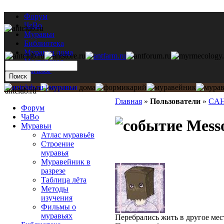
Форум
ЧаВо
Муравьи
Библиотека
Муравьи дома
Мастерская
Каталог
antclub.ru
Главная
»
Пользователи
»
CA
Форум
ЧаВо
Messo
Муравьи
Атлас муравьёв
Строение
муравья
Муравейник в
разрезе
Таблица лёта
Методы
изучения
Фильмы о
муравьях
Перебрались жить в другое мес