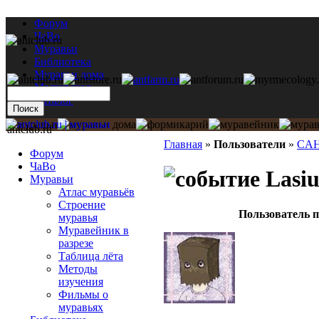
Форум
ЧаВо
Муравьи
Библиотека
Муравьи дома
Мастерская
Каталог
antclub.ru
Главная
»
Пользователи
»
CA
Форум
ЧаВо
Lasiu
Муравьи
Атлас муравьёв
Строение
Пользователь п
муравья
Муравейник в
разрезе
Таблица лёта
Методы
изучения
Фильмы о
муравьях