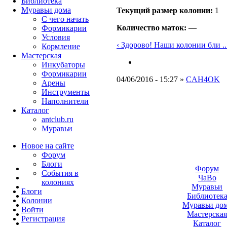
Библиотека
Муравьи дома
Текущий размер кoлонии:
1
С чего начать
Количество маток:
—
Формикарии
Условия
‹ Здорово! Наши колонии бли ..
Кормление
Мастерская
Инкубаторы
Формикарии
04/06/2016 - 15:27 »
CAH4OK
Арены
Инструменты
Наполнители
Каталог
antclub.ru
Муравьи
Новое на сайте
Форум
Блоги
Форум
События в
ЧаВо
колониях
Муравьи
Блоги
Библиотек
Колонии
Муравьи до
Войти
Мастерска
Peгиcтpaция
Каталог