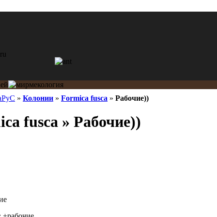
аРуС
»
Колонии
»
Formica fusca
»
Рабочие))
ca fusca » Рабочие))
ие
:
+рабочие