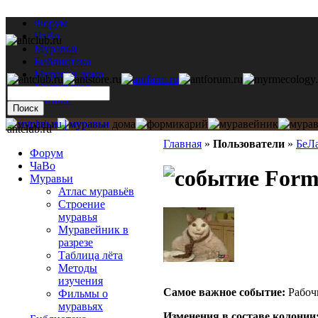
Форум
ЧаВо
Муравьи
Библиотека
Муравьи дома
Мастерская
Каталог
antclub.ru
Главная
»
Пользователи
»
БеЛ
Форум
ЧаВо
Formi
Муравьи
Атлас муравьёв
Строение
муравья
Муравейник в
разрезе
Таблица лёта
Методы
изучения
Самое важное событие:
Рабоч
Фильмы о
муравьях
Изменения в составе кoлонии