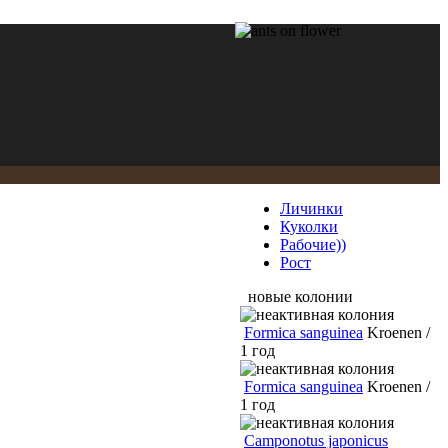
Личинки
Куколки
Рабочие))
Рост
новые колонии
Formica sanguinea
Kroenen /
1 год
Formica sanguinea
Kroenen /
1 год
Camponotus japonicus