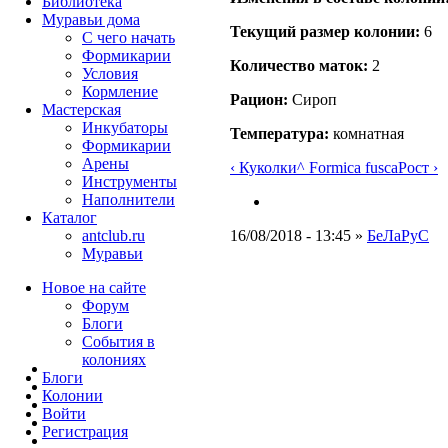
Библиотека
Муравьи дома
Текущий размер кoлонии:
6
С чего начать
Формикарии
Количество маток:
2
Условия
Кормление
Рацион:
Сироп
Мастерская
Инкубаторы
Температура:
комнатная
Формикарии
Арены
‹ Куколки
^ Formica fusca
Рост ›
Инструменты
Наполнители
Каталог
16/08/2018 - 13:45 »
БеЛаРуС
antclub.ru
Муравьи
Новое на сайте
Форум
Блоги
События в
колониях
Блоги
Колонии
Войти
Peгиcтpaция