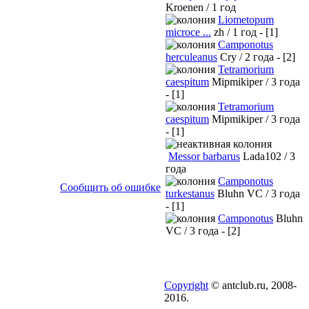
Kroenen / 1 год
Liometopum
microce ...
zh / 1 год - [1]
Camponotus
herculeanus
Cry / 2 года - [2]
Tetramorium
caespitum
Mipmikiper / 3 года
- [1]
Tetramorium
caespitum
Mipmikiper / 3 года
- [1]
Messor barbarus
Lada102 / 3
года
Camponotus
Сообщить об ошибке
turkestanus
Bluhn VC / 3 года
- [1]
Camponotus
Bluhn
VC / 3 года - [2]
Copyright
© antclub.ru, 2008-
2016.