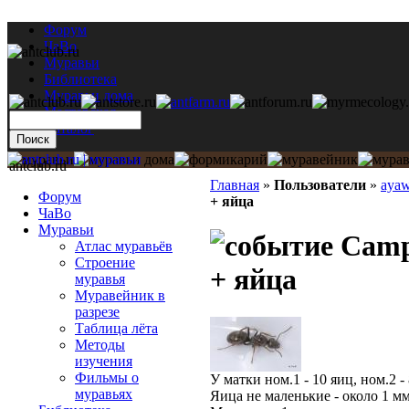
Форум
ЧаВо
Муравьи
Библиотека
Муравьи дома
Мастерская
Каталог
antclub.ru
Главная
»
Пользователи
»
aya
Форум
+ яйца
ЧаВо
Муравьи
Campo
Атлас муравьёв
Строение
+ яйца
муравья
Муравейник в
разрезе
Таблица лёта
Методы
изучения
Фильмы о
У матки ном.1 - 10 яиц, ном.2 - 
муравьях
Яица не маленькие - около 1 м