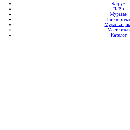
Форум
ЧаВо
Муравьи
Библиотек
Муравьи до
Мастерска
Каталог