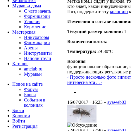
Библиотека
Матка ном.1 сидит у выхода, то
Муравьи дома
Кто знает, какой инкубачионны
С чего начать
Плз, поддержите эту
колонию
к
Формикарии
Изменения в составе кoлонии
Условия
Кормление
Текущий размер кoлонии:
1
Мастерская
Инкубаторы
Количество маток:
—
Формикарии
Арены
Температура:
29-30°C
Инструменты
Наполнители
Колония
Каталог
функциональное образование, с
antclub.ru
поддерживающих регулярные 
Муравьи
‹ Просто несколько фото гигант
интересна эта ... ›
Новое на сайте
Форум
Блоги
События в
16/07/2017 - 16:23 »
ayaweb03
колониях
Блоги
Колонии
Войти
Peгиcтpaция
22/07/2017 - 22:40 »
ayaweb03